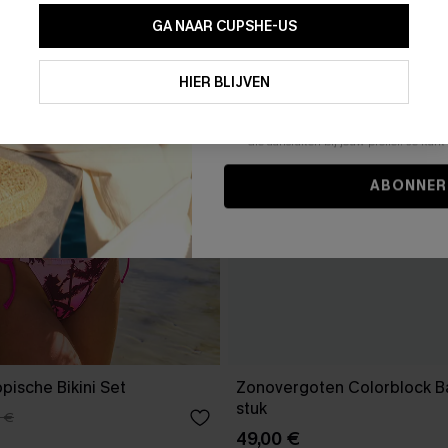
GA NAAR CUPSHE-US
Door je contactgegevens in te vullen e
je akkoord met onze
Algemene Voorw
HIER BLIJVEN
stemt er tevens mee in om herhaalde
en gepersonaliseerde marketingbericht
winkelwagen) en e-mails van Cupshe 
niet vereist voor een aankoop. We kunn
informatie gebruiken om producten e
die aansluiten bij jouw profiel. Je ku
ABONNER
pische Bikini Set
Zonovergoten Colorblock B
stuk
 €
49,00 €