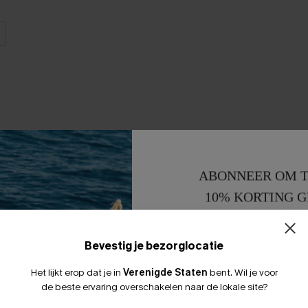
ABONNEER OM T
10% KORTING G
15% KORTING 
Bevestig je bezorglocatie
Het lijkt erop dat je in
Verenigde Staten
bent.
Wil je voor
de beste ervaring overschakelen naar de lokale site?