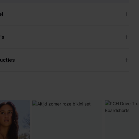
el
's
ucties