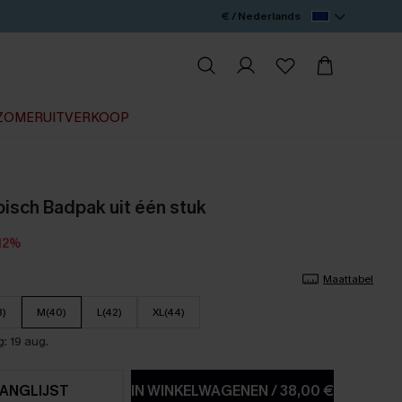
€ / Nederlands
ZOMERUITVERKOOP
pisch Badpak uit één stuk
12%
Maattabel
8)
M(40)
L(42)
XL(44)
: 19 aug.
ANGLIJST
IN WINKELWAGENEN
/
38,00 €