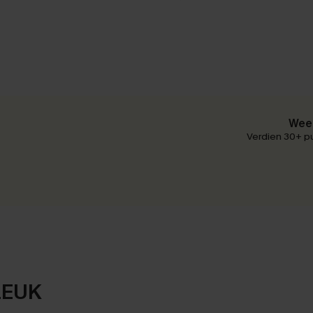
Wees
Verdien 30+ pu
LEUK