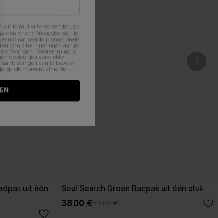
n dit formulier te verzenden, ga
aarden
en ons
Privacybeleid
. Je
 geautomatiseerde promotionele
en (zoals herinneringen aan je
te ontvangen. Toestemming is
en de door jou verstrekte
n aanbiedingen aan te bevelen
nt je op elk moment afmelden.
EN
adpak uit één
Soul Search Groen Badpak uit één stuk
38,00 €
43,00 €