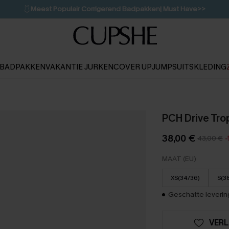
🩱
Meest Populair Corrigerend Badpakken| Must Have>>
💌Abonneer je & ontvang tot 15% korting>>
👙
Koop 3, krijg 15% korting | CODE: SW15
BADPAKKEN
VAKANTIE JURKEN
COVER UP
JUMPSUITS
KLEDING
PCH Drive Tro
38,00 €
43,00 €
-
MAAT (EU)
XS(34/36)
S(3
Geschatte levering
VERL