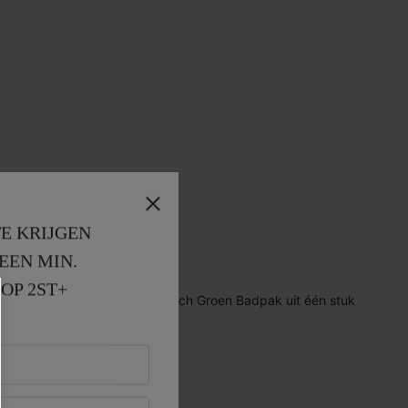
E KRIJGEN
EEN MIN. 
OP 2ST+