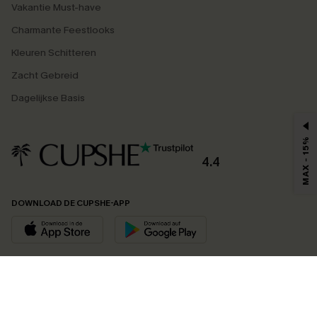
Vakantie Must-have
Charmante Feestlooks
Kleuren Schitteren
Zacht Gebreid
Dagelijkse Basis
MAX - 15%
4.4
DOWNLOAD DE CUPSHE-APP
VOLG ONS OP