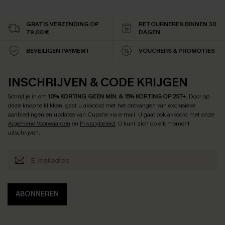
GRATIS VERZENDING OP
RETOURNEREN BINNEN 30
79,00 €
DAGEN
BEVEILIGEN PAYMEMT
VOUCHERS & PROMOTIES
INSCHRIJVEN & CODE KRIJGEN
Schrijf je in om
10% KORTING GEEN MIN. & 15% KORTING OP 2ST+
.
Door op
deze knop te klikken, gaat u akkoord met het ontvangen van exclusieve
aanbiedingen en updates van Cupshe via e-mail. U gaat ook akkoord met onze
Algemene Voorwaarden
en
Privacybeleid
. U kunt zich op elk moment
uitschrijven.
ABONNEREN