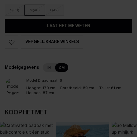
S(38)
M(40)
L(42)
LAAT HET ME WETEN
VERGELIJKBARE WINKELS
Modelgegevens
IN
CM
Model Draagmaat:
S
Hoogte:
170 cm
Borstbeeld:
89 cm
Taille:
61 cm
Heupen:
87 cm
KOOP HET MET