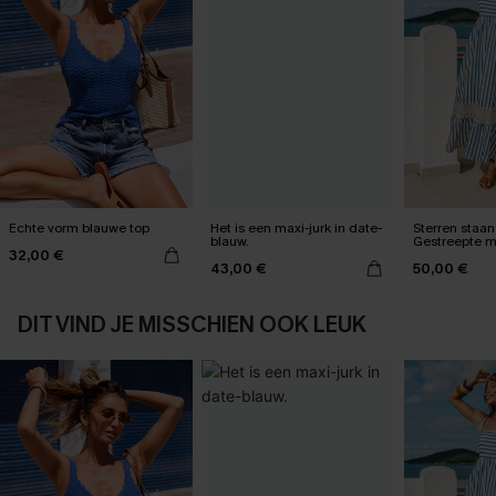
Echte vorm blauwe top
Het is een maxi-jurk in date-
Sterren staan 
blauw.
Gestreepte m
32,00 €
43,00 €
50,00 €
DIT VIND JE MISSCHIEN OOK LEUK