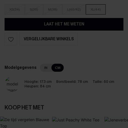
XS(34)
S(36)
M(38)
L(40/42)
XL(44)
LAAT HET ME WETEN
VERGELIJKBARE WINKELS
Modelgegevens
IN
CM
Hoogte:
173 cm
Borstbeeld:
78 cm
Taille:
60 cm
Heupen:
84 cm
KOOP HET MET