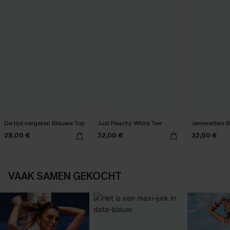
De tijd vergeten Blauwe Top
Just Peachy White Tee
Jeneverbes B
28,00 €
32,00 €
32,00 €
VAAK SAMEN GEKOCHT