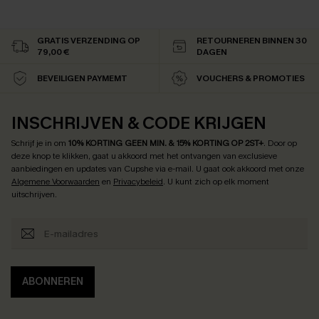
GRATIS VERZENDING OP
RETOURNEREN BINNEN 30
79,00 €
DAGEN
BEVEILIGEN PAYMEMT
VOUCHERS & PROMOTIES
INSCHRIJVEN & CODE KRIJGEN
Schrijf je in om
10% KORTING GEEN MIN. & 15% KORTING OP 2ST+
.
Door op
deze knop te klikken, gaat u akkoord met het ontvangen van exclusieve
aanbiedingen en updates van Cupshe via e-mail. U gaat ook akkoord met onze
Algemene Voorwaarden
en
Privacybeleid
. U kunt zich op elk moment
uitschrijven.
ABONNEREN