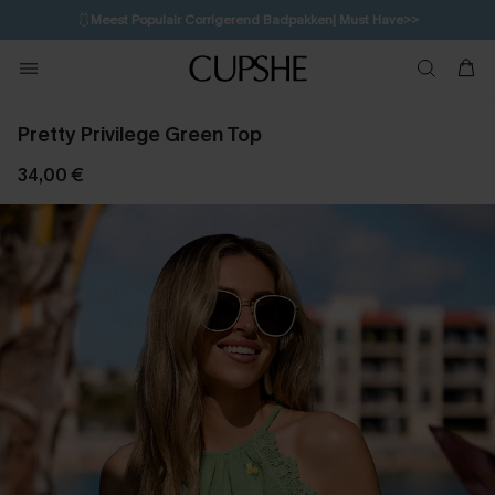
🩱
Meest Populair Corrigerend Badpakken| Must Have>>
1D:11H:22M:36S
👙
Koop 3, krijg 15% korting | CODE: SW15
💌Abonneer je & ontvang tot 15% korting>>
Pretty Privilege Green Top
34,00 €