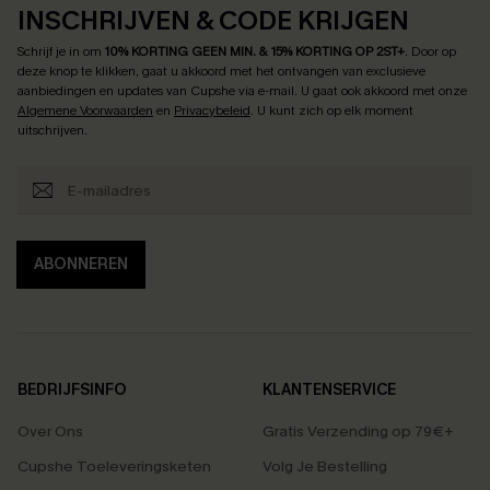
INSCHRIJVEN & CODE KRIJGEN
Schrijf je in om
10% KORTING GEEN MIN. & 15% KORTING OP 2ST+
.
Door op
deze knop te klikken, gaat u akkoord met het ontvangen van exclusieve
aanbiedingen en updates van Cupshe via e-mail. U gaat ook akkoord met onze
Algemene Voorwaarden
en
Privacybeleid
. U kunt zich op elk moment
uitschrijven.
ABONNEREN
BEDRIJFSINFO
KLANTENSERVICE
Over Ons
Gratis Verzending op 79€+
Cupshe Toeleveringsketen
Volg Je Bestelling