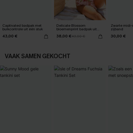
Captivated badpak met
Delicate Blossom
Zwarte midi-
buikcontrole uit één stuk
bloemenprint badpak uit
zijband
één stuk
43,00 €
38,00 €
30,00 €
43,00 €
VAAK SAMEN GEKOCHT