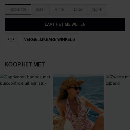
XS(34/36)
S(38)
M(40)
L(42)
XL(44)
LAAT HET ME WETEN
VERGELIJKBARE WINKELS
KOOP HET MET