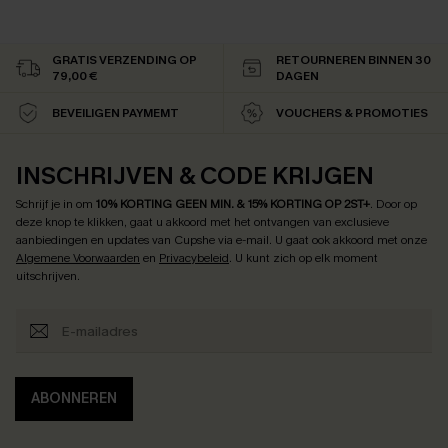
GRATIS VERZENDING OP
RETOURNEREN BINNEN 30
79,00 €
DAGEN
BEVEILIGEN PAYMEMT
VOUCHERS & PROMOTIES
INSCHRIJVEN & CODE KRIJGEN
Schrijf je in om
10% KORTING GEEN MIN. & 15% KORTING OP 2ST+
.
Door op
deze knop te klikken, gaat u akkoord met het ontvangen van exclusieve
aanbiedingen en updates van Cupshe via e-mail. U gaat ook akkoord met onze
Algemene Voorwaarden
en
Privacybeleid
. U kunt zich op elk moment
uitschrijven.
ABONNEREN