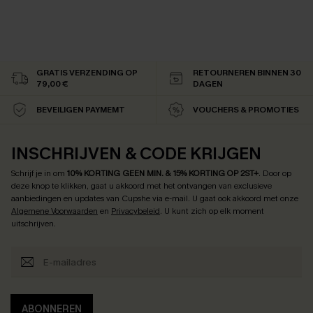
GRATIS VERZENDING OP
RETOURNEREN BINNEN 30
79,00 €
DAGEN
BEVEILIGEN PAYMEMT
VOUCHERS & PROMOTIES
INSCHRIJVEN & CODE KRIJGEN
Schrijf je in om
10% KORTING GEEN MIN. & 15% KORTING OP 2ST+
.
Door op
deze knop te klikken, gaat u akkoord met het ontvangen van exclusieve
aanbiedingen en updates van Cupshe via e-mail. U gaat ook akkoord met onze
Algemene Voorwaarden
en
Privacybeleid
. U kunt zich op elk moment
uitschrijven.
ABONNEREN