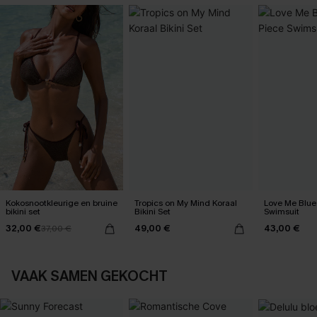
Kokosnootkleurige en bruine
Tropics on My Mind Koraal
Love Me Blue
bikini set
Bikini Set
Swimsuit
32,00 €
49,00 €
43,00 €
37,00 €
VAAK SAMEN GEKOCHT