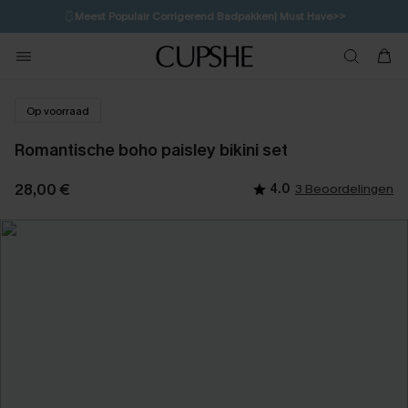
🩱
Meest Populair Corrigerend Badpakken| Must Have>>
💌Abonneer je & ontvang tot 15% korting>>
👙
Koop 3, krijg 15% korting | CODE: SW15
Op voorraad
Romantische boho paisley bikini set
28,00 €
4.0
3 Beoordelingen