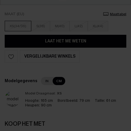
MAAT (EU)
Maattabel
XS(34/36)
S(38)
M(40)
L(42)
XL(44)
LAAT HET ME WETEN
VERGELIJKBARE WINKELS
Modelgegevens
IN
CM
Model Draagmaat:
XS
Hoogte:
165 cm
Borstbeeld:
79 cm
Taille:
61 cm
Heupen:
90 cm
KOOP HET MET