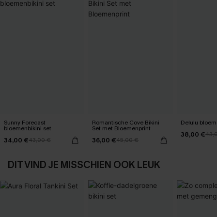
Sunny Forecast
Romantische Cove Bikini
Delulu bloeme
bloemenbikini set
Set met Bloemenprint
38,00 €
43,
34,00 €
36,00 €
43,00 €
45,00 €
DIT VIND JE MISSCHIEN OOK LEUK