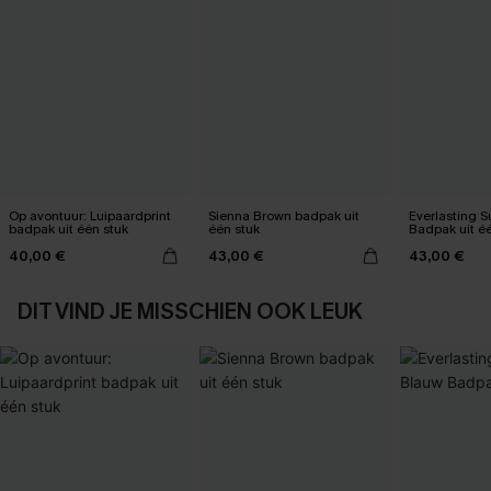
Op avontuur: Luipaardprint
Sienna Brown badpak uit
Everlasting 
badpak uit één stuk
één stuk
Badpak uit é
40,00 €
43,00 €
43,00 €
DIT VIND JE MISSCHIEN OOK LEUK