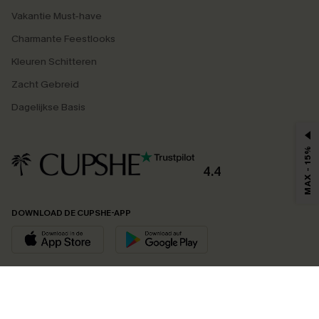
Vakantie Must-have
Charmante Feestlooks
Kleuren Schitteren
Zacht Gebreid
Dagelijkse Basis
MAX - 15%
4.4
DOWNLOAD DE CUPSHE-APP
VOLG ONS OP