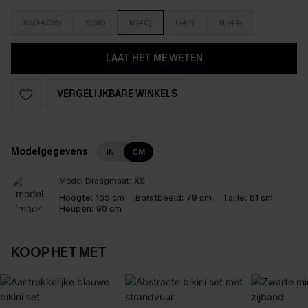
XS(34/36)
S(38)
M(40)
L(42)
XL(44)
LAAT HET ME WETEN
VERGELIJKBARE WINKELS
Modelgegevens
IN
CM
Model Draagmaat:
XS
Hoogte:
165 cm
Borstbeeld:
79 cm
Taille:
61 cm
Heupen:
90 cm
KOOP HET MET