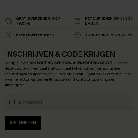
GRATIS VERZENDING OP
RETOURNEREN BINNEN 30
79,00 €
DAGEN
BEVEILIGEN PAYMEMT
VOUCHERS & PROMOTIES
INSCHRIJVEN & CODE KRIJGEN
Schrijf je in om
10% KORTING GEEN MIN. & 15% KORTING OP 2ST+
.
Door op
deze knop te klikken, gaat u akkoord met het ontvangen van exclusieve
aanbiedingen en updates van Cupshe via e-mail. U gaat ook akkoord met onze
Algemene Voorwaarden
en
Privacybeleid
. U kunt zich op elk moment
uitschrijven.
ABONNEREN