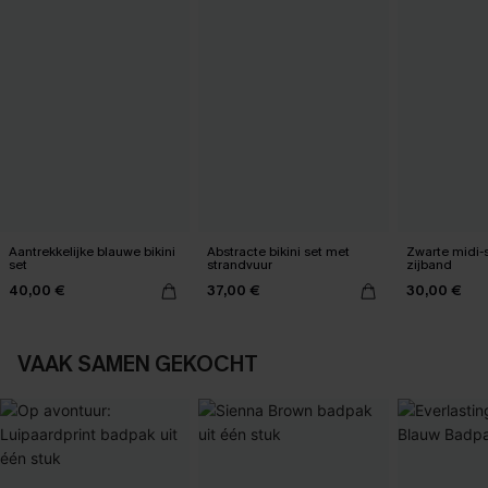
Aantrekkelijke blauwe bikini
Abstracte bikini set met
Zwarte midi-
set
strandvuur
zijband
40,00 €
37,00 €
30,00 €
VAAK SAMEN GEKOCHT