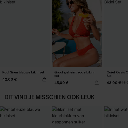
Pool Siren blauwe bikiniset
Groot geheim: rode bikini
Quiet Oasis C
set
Set
42,00 €
45,00 €
43,00 €
48,
DIT VIND JE MISSCHIEN OOK LEUK