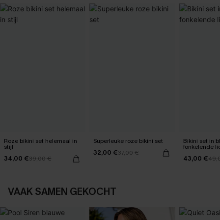
Roze bikini set helemaal in
Superleuke roze bikini set
Bikini set in
stijl
fonkelende li
32,00 €
37,00 €
34,00 €
43,00 €
39,00 €
49,
VAAK SAMEN GEKOCHT