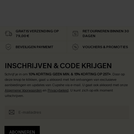
GRATIS VERZENDING OP
RETOURNEREN BINNEN 30
79,00 €
DAGEN
BEVEILIGEN PAYMEMT
VOUCHERS & PROMOTIES
INSCHRIJVEN & CODE KRIJGEN
Schrijf je in om
10% KORTING GEEN MIN. & 15% KORTING OP 2ST+
.
Door op
deze knop te klikken, gaat u akkoord met het ontvangen van exclusieve
aanbiedingen en updates van Cupshe via e-mail. U gaat ook akkoord met onze
Algemene Voorwaarden
en
Privacybeleid
. U kunt zich op elk moment
uitschrijven.
ABONNEREN