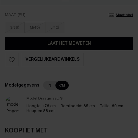
MAAT (EU)
Maattabel
S(38)
M(40)
L(42)
LAAT HET ME WETEN
VERGELIJKBARE WINKELS
Modelgegevens
IN
CM
Model Draagmaat:
S
Hoogte:
176 cm
Borstbeeld:
85 cm
Taille:
60 cm
Heupen:
88 cm
KOOP HET MET