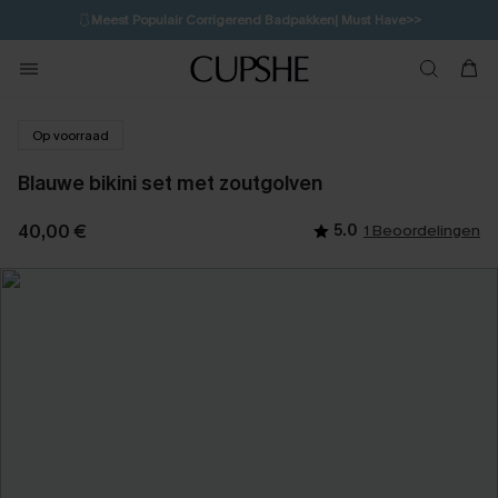
🩱
Meest Populair Corrigerend Badpakken| Must Have>>
💌Abonneer je & ontvang tot 15% korting>>
👙
Koop 3, krijg 15% korting | CODE: SW15
Op voorraad
Blauwe bikini set met zoutgolven
40,00 €
5.0
1 Beoordelingen