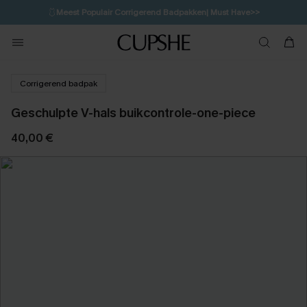
🩱
Meest Populair Corrigerend Badpakken| Must Have>>
💌Abonneer je & ontvang tot 15% korting>>
👙
Koop 3, krijg 15% korting | CODE: SW15
Corrigerend badpak
Geschulpte V-hals buikcontrole-one-piece
40,00 €