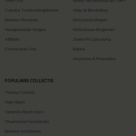
Over Ons
Gratis Verzending op 79€+
Cupshe Toeleveringsketen
Volg Je Bestelling
Klanten-Reviews
Retourzendingen
Veelgestelde Vragen
Retourneer Beginnen
Affiliate
Zwem Fit Oplossing
Contacteer Ons
Klarna
Vouchers & Promoties
POPULAIRE COLLECTIE
Tummy Control
High Waist
Vakantie Must-have
Charmante Feestlooks
Kleuren Schitteren