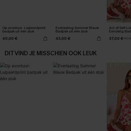
Op avontuur: Luipaardprint
Everlasting Summer Blauw
Act of Self-L
badpak uit één stuk
Badpak uit één stuk
Eendelig Ba
40,00 €
43,00 €
37,00 €
42,
DIT VIND JE MISSCHIEN OOK LEUK