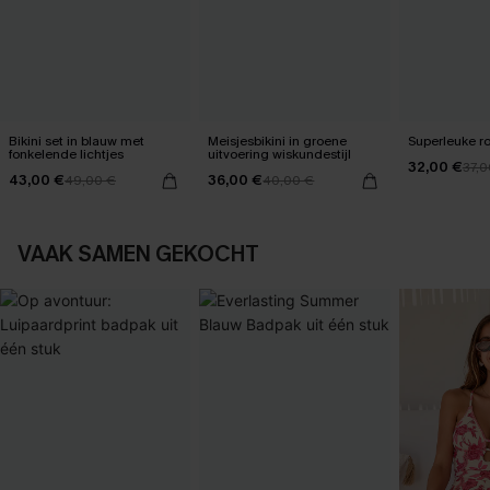
Bikini set in blauw met
Meisjesbikini in groene
Superleuke ro
fonkelende lichtjes
uitvoering wiskundestijl
32,00 €
37,0
43,00 €
36,00 €
49,00 €
40,00 €
VAAK SAMEN GEKOCHT