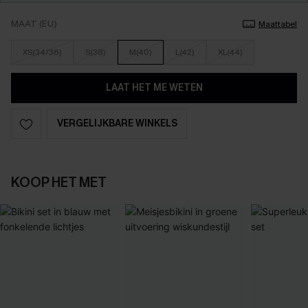
MAAT (EU)
Maattabel
XS(34/36)
S(38)
M(40)
L(42)
XL(44)
LAAT HET ME WETEN
VERGELIJKBARE WINKELS
KOOP HET MET