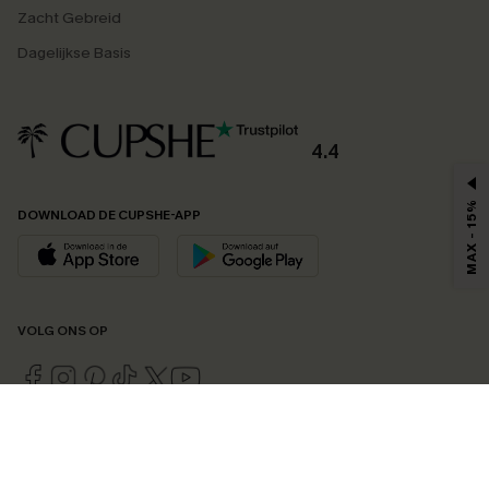
Zacht Gebreid
Dagelijkse Basis
4.4
MAX - 15%
DOWNLOAD DE CUPSHE-APP
VOLG ONS OP
©2026 CUPSHE EU