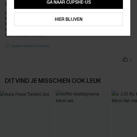
GA NAAR CUPSHE-US
Super mooi
ABONNEREN
Uiterlijk:
Zeer tevreden
Prestaties:
Overtreft de verwachtingen
HIER BLIJVEN
Prijs-kwaliteitverhouding:
Geweldige waarde
Vakmanschap:
Uitstekend
Stof:
Goede kwaliteit
Gestimuleerde Review
0
DIT VIND JE MISSCHIEN OOK LEUK