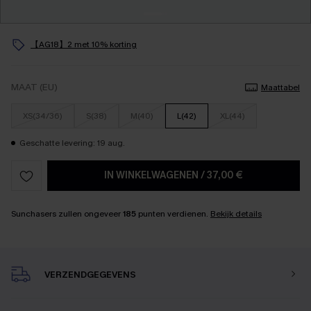
【AG18】2 met 10% korting
MAAT (EU)
Maattabel
XS(34/36)
S(38)
M(40)
L(42)
XL(44)
Geschatte levering: 19 aug.
IN WINKELWAGENEN
/
37,00 €
Sunchasers zullen ongeveer
185
punten verdienen.
Bekijk details
VERZENDGEGEVENS