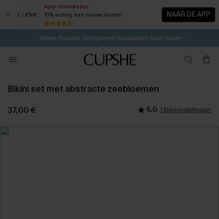
App-voordelen
NAAR DE APP
10% korting voor nieuwe klanten
LAATSTE KANS
⚡️
| Tot 50% korting>>
🩱
Meest Populair Corrigerend Badpakken| Must Have>>
💌Abonneer je & ontvang tot 15% korting>>
👙
Koop 3, krijg 15% korting | CODE: SW15
Bikini set met abstracte zeebloemen
37,00 €
5.0
1 Beoordelingen