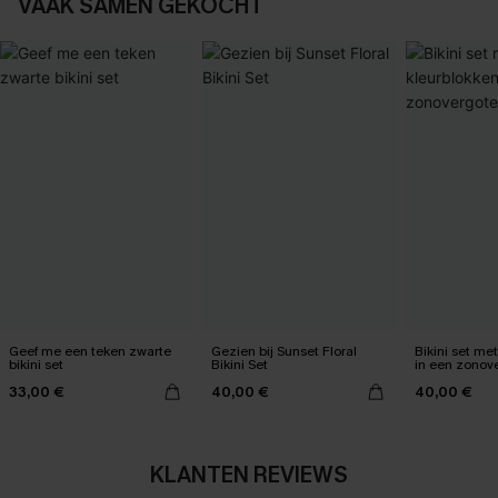
VAAK SAMEN GEKOCHT
Geef me een teken zwarte
Gezien bij Sunset Floral
Bikini set me
bikini set
Bikini Set
in een zonov
33,00 €
40,00 €
40,00 €
KLANTEN REVIEWS