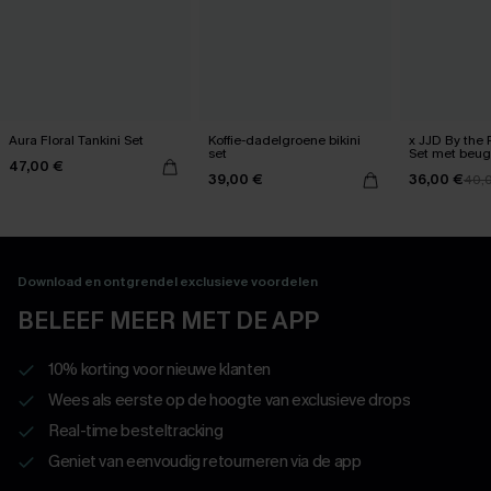
Aura Floral Tankini Set
Koffie-dadelgroene bikini
x JJD By the 
set
Set met beug
47,00 €
39,00 €
36,00 €
40,
Download en ontgrendel exclusieve voordelen
BELEEF MEER MET DE APP
10% korting voor nieuwe klanten
Wees als eerste op de hoogte van exclusieve drops
Real-time besteltracking
Geniet van eenvoudig retourneren via de app