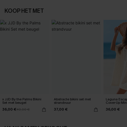
KOOP HET MET
x JJD By the Palms Bikini
Abstracte bikini set met
Laguna Esca
Set met beugel
strandvuur
Cover-Up Mini
36,00 €
37,00 €
36,00 €
40,00 €