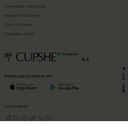
Charmante Feestlooks
Kleuren Schitteren
Zacht Gebreid
Dagelijkse Basis
4.4
MAX - 15%
DOWNLOAD DE CUPSHE-APP
VOLG ONS OP