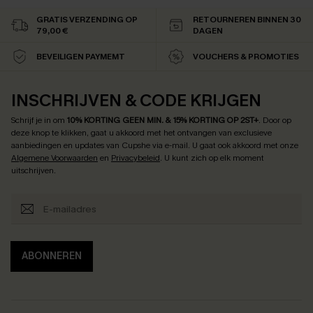
GRATIS VERZENDING OP
RETOURNEREN BINNEN 30
79,00 €
DAGEN
BEVEILIGEN PAYMEMT
VOUCHERS & PROMOTIES
INSCHRIJVEN & CODE KRIJGEN
Schrijf je in om
10% KORTING GEEN MIN. & 15% KORTING OP 2ST+
.
Door op
deze knop te klikken, gaat u akkoord met het ontvangen van exclusieve
aanbiedingen en updates van Cupshe via e-mail. U gaat ook akkoord met onze
Algemene Voorwaarden
en
Privacybeleid
. U kunt zich op elk moment
uitschrijven.
ABONNEREN