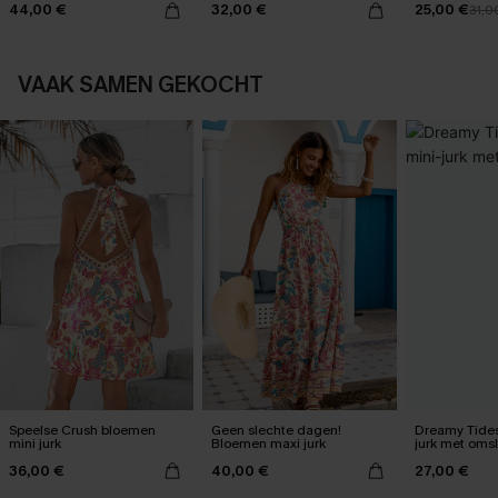
44,00 €
32,00 €
25,00 €
31,0
VAAK SAMEN GEKOCHT
Speelse Crush bloemen
Geen slechte dagen!
Dreamy Tides
mini jurk
Bloemen maxi jurk
jurk met oms
36,00 €
40,00 €
27,00 €