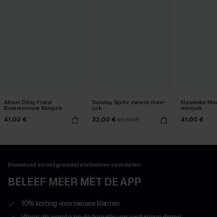
Alison Ditsy Floral
Sunday Spritz zwarte maxi-
Klassieke Mo
Boerenmouw Minijurk
jurk
minijurk
41,00 €
32,00 €
41,00 €
40,00 €
Download en ontgrendel exclusieve voordelen
BELEEF MEER MET DE APP
10% korting voor nieuwe klanten
Wees als eerste op de hoogte van exclusieve drops