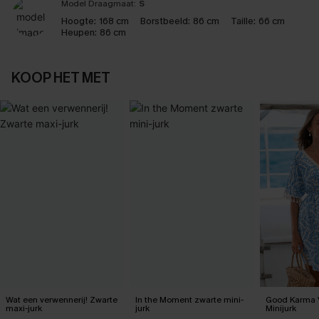
Model Draagmaat:
S
Hoogte:
168 cm
Borstbeeld:
86 cm
Taille:
66 cm
Heupen:
86 cm
KOOP HET MET
Wat een verwennerij! Zwarte
In the Moment zwarte mini-
Good Karma 
maxi-jurk
jurk
Minijurk