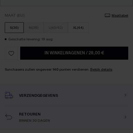
MAAT (EU)
Maattabel
S(36)
M(38)
L(40/42)
XL(44)
Geschatte levering: 19 aug.
IN WINKELWAGENEN
/
28,00 €
Sunchasers zullen ongeveer
140
punten verdienen.
Bekijk details
VERZENDGEGEVENS
RETOUREN
BINNEN 30 DAGEN