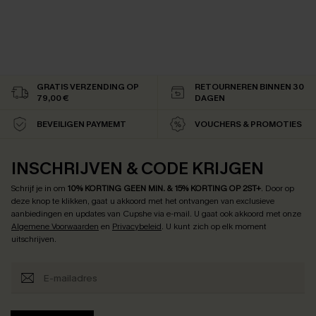
GRATIS VERZENDING OP
RETOURNEREN BINNEN 30
79,00 €
DAGEN
BEVEILIGEN PAYMEMT
VOUCHERS & PROMOTIES
INSCHRIJVEN & CODE KRIJGEN
Schrijf je in om
10% KORTING GEEN MIN. & 15% KORTING OP 2ST+
.
Door op
deze knop te klikken, gaat u akkoord met het ontvangen van exclusieve
aanbiedingen en updates van Cupshe via e-mail. U gaat ook akkoord met onze
Algemene Voorwaarden
en
Privacybeleid
. U kunt zich op elk moment
uitschrijven.