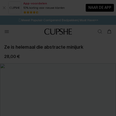
App-voordelen
NAAR DE APP
10% korting voor nieuwe klanten
LAATSTE KANS
⚡️
| Tot 50% korting>>
🩱
Meest Populair Corrigerend Badpakken| Must Have>>
💌Abonneer je & ontvang tot 15% korting>>
👙
Koop 3, krijg 15% korting | CODE: SW15
Ze is helemaal die abstracte minijurk
28,00 €