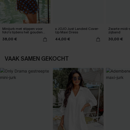
Minijurk met stippen voor
x JOJO Just Landed Cover-
Zwarte midi-
foto's tijdens het gouden
Up Maxi Dress
zijband
uur
38,00 €
44,00 €
30,00 €
VAAK SAMEN GEKOCHT