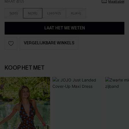
MAAT (EU)
Maattabel
S(36)
M(38)
L(40/42)
XL(44)
LAAT HET ME WETEN
VERGELIJKBARE WINKELS
KOOP HET MET