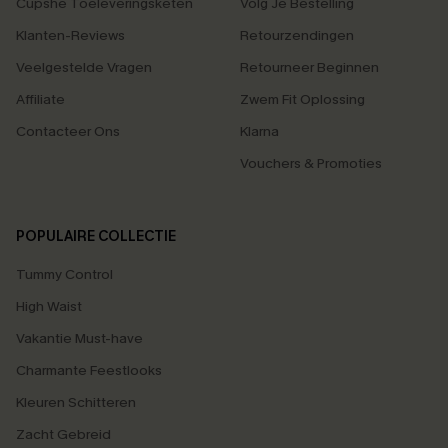
Cupshe Toeleveringsketen
Volg Je Bestelling
Klanten-Reviews
Retourzendingen
Veelgestelde Vragen
Retourneer Beginnen
Affiliate
Zwem Fit Oplossing
Contacteer Ons
Klarna
Vouchers & Promoties
POPULAIRE COLLECTIE
Tummy Control
High Waist
Vakantie Must-have
Charmante Feestlooks
Kleuren Schitteren
Zacht Gebreid