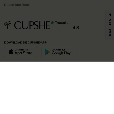
Dagelijkse Basis
MAX - 15%
4.3
DOWNLOAD DE CUPSHE-APP
VOLG ONS OP
©2026 CUPSHE EU
Bekijk onze
algemene voorwaarden
,
privacybeleid
en