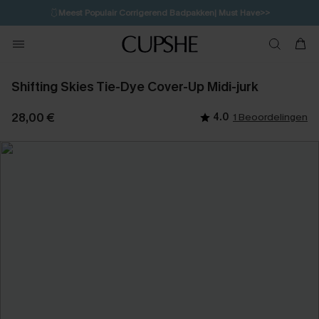
🩱
Meest Populair Corrigerend Badpakken| Must Have>>
💌Abonneer je & ontvang tot 15% korting>>
👙
Koop 3, krijg 15% korting | CODE: SW15
Shifting Skies Tie-Dye Cover-Up Midi-jurk
28,00 €
4.0
1 Beoordelingen