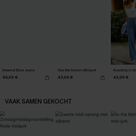
Rewind Blue Jeans
See Me Denim Minijurk
Roadtrip in b
46,00 €
43,00 €
43,00 €
VAAK SAMEN GEKOCHT