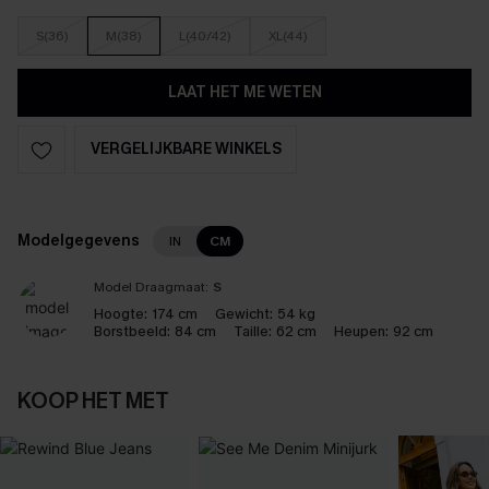
S(36)
M(38)
L(40/42)
XL(44)
LAAT HET ME WETEN
VERGELIJKBARE WINKELS
Modelgegevens
IN
CM
Model Draagmaat:
S
Hoogte:
174 cm
Gewicht:
54 kg
Borstbeeld:
84 cm
Taille:
62 cm
Heupen:
92 cm
KOOP HET MET