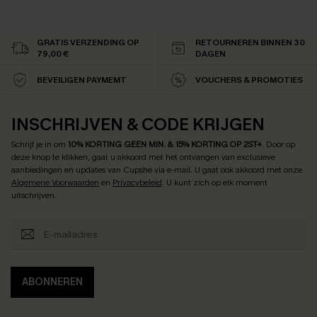
GRATIS VERZENDING OP
RETOURNEREN BINNEN 30
79,00 €
DAGEN
BEVEILIGEN PAYMEMT
VOUCHERS & PROMOTIES
INSCHRIJVEN & CODE KRIJGEN
Schrijf je in om
10% KORTING GEEN MIN. & 15% KORTING OP 2ST+
.
Door op
deze knop te klikken, gaat u akkoord met het ontvangen van exclusieve
aanbiedingen en updates van Cupshe via e-mail. U gaat ook akkoord met onze
Algemene Voorwaarden
en
Privacybeleid
. U kunt zich op elk moment
uitschrijven.
ABONNEREN