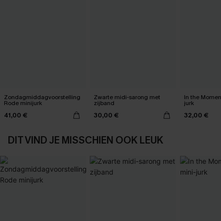
Zondagmiddagvoorstelling
Zwarte midi-sarong met
In the Momen
Rode minijurk
zijband
jurk
41,00 €
30,00 €
32,00 €
DIT VIND JE MISSCHIEN OOK LEUK