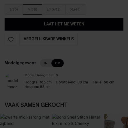
S(36)
M(38)
L(40/42)
XL(44)
LAAT HET ME WETEN
VERGELIJKBARE WINKELS
Modelgegevens
IN
CM
Model Draagmaat:
S
Hoogte:
165 cm
Borstbeeld:
80 cm
Taille:
60 cm
Heupen:
88 cm
VAAK SAMEN GEKOCHT