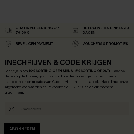
GRATIS VERZENDING OP
RETOURNEREN BINNEN 30
79,00 €
DAGEN
BEVEILIGEN PAYMEMT
VOUCHERS & PROMOTIES
INSCHRIJVEN & CODE KRIJGEN
Schrijf je in om
10% KORTING GEEN MIN. & 15% KORTING OP 2ST+
.
Door op
deze knop te klikken, gaat u akkoord met het ontvangen van exclusieve
aanbiedingen en updates van Cupshe via e-mail. U gaat ook akkoord met onze
Algemene Voorwaarden
en
Privacybeleid
. U kunt zich op elk moment
uitschrijven.
ABONNEREN