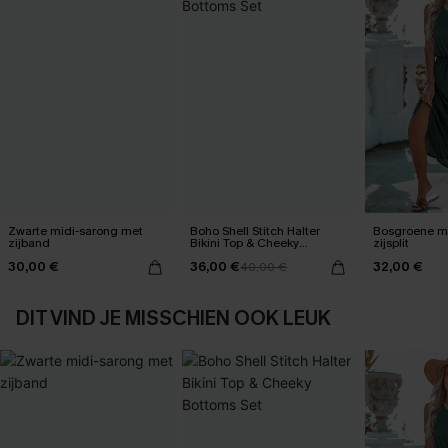
Zwarte midi-sarong met
Boho Shell Stitch Halter
Bosgroene ma
zijband
Bikini Top & Cheeky
zijsplit
Bottoms Set
30,00 €
36,00 €
32,00 €
40,00 €
DIT VIND JE MISSCHIEN OOK LEUK