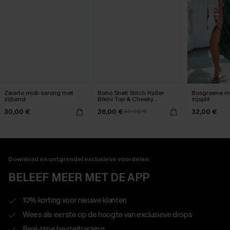
Zwarte midi-sarong met
Boho Shell Stitch Halter
Bosgroene ma
zijband
Bikini Top & Cheeky
zijsplit
Bottoms Set
30,00 €
36,00 €
32,00 €
40,00 €
Download en ontgrendel exclusieve voordelen
BELEEF MEER MET DE APP
10% korting voor nieuwe klanten
Wees als eerste op de hoogte van exclusieve drops
Real-time besteltracking