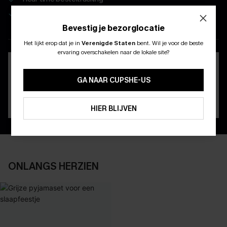
Geniet van eenvoudig retourneren via de app
Bevestig je bezorglocatie
DOWNLOAD DE CUPSHE-APP
Het lijkt erop dat je in
Verenigde Staten
bent.
Wil je voor de beste
ABONNEER OM TE KRIJGEN﻿
ervaring overschakelen naar de lokale site?
10% KORTING GEEN MIN. 
15% KORTING OP 2ST+
GA NAAR CUPSHE-US
ABONNEREN
HIER BLIJVEN
ONLANGS HERZIEN