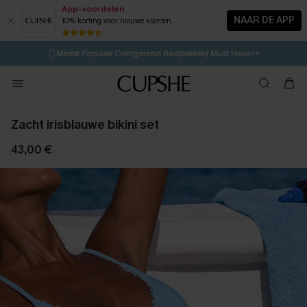
App-voordelen
NAAR DE APP
10% korting voor nieuwe klanten
LAATSTE KANS
⚡️
| Tot 50% korting>>
🩱
Meest Populair Corrigerend Badpakken| Must Have>>
💌Abonneer je & ontvang tot 15% korting>>
👙
Koop 3, krijg 15% korting | CODE: SW15
Zacht irisblauwe bikini set
43,00 €