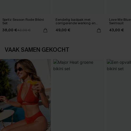
Spritz Season Rode Bikini
Eendelig badpak met
Love Me Blue
Set
corrigerende werking en
Swimsuit
een vervaagde
38,00 €
49,00 €
43,00 €
43,00 €
zonsondergang
VAAK SAMEN GEKOCHT