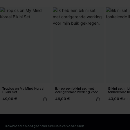
Tropics on My Mind Koraal
Ik heb een bikini set met
Bikini set in
Bikini Set
corrigerende werking voor
fonkelende li
mijn buik gekregen.
49,00 €
49,00 €
43,00 €
49,
Download en ontgrendel exclusieve voordelen