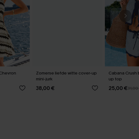
Chevron
Zomerse liefde witte cover-up
Cabana Crush 
mini-jurk
up top
38,00 €
25,00 €
31,00