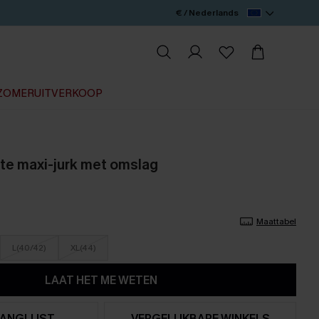
€ / Nederlands
ZOMERUITVERKOOP
te maxi-jurk met omslag
Maattabel
L(40/42)
XL(44)
LAAT HET ME WETEN
ANGLIJST
VERGELIJKBARE WINKELS