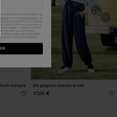
n dit formulier te verzenden, ga
aarden
en ons
Privacybeleid
. Je
 geautomatiseerde promotionele
en (zoals herinneringen aan je
te ontvangen. Toestemming is
en de door jou verstrekte
n aanbiedingen aan te bevelen
nt je op elk moment afmelden.
EN
Rode minijurk
Als gegoten blauwe broek
37,00 €