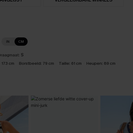
IN
CM
raagmaat:
S
:
173 cm
Borstbeeld:
79 cm
Taille:
61 cm
Heupen:
89 cm