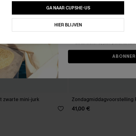
GA NAAR CUPSHE-US
Door je contactgegevens in te vullen e
je akkoord met onze
Algemene Voorw
HIER BLIJVEN
stemt er tevens mee in om herhaalde
en gepersonaliseerde marketingbericht
winkelwagen) en e-mails van Cupshe 
niet vereist voor een aankoop. We kunn
informatie gebruiken om producten e
die aansluiten bij jouw profiel. Je ku
ABONNER
 zwarte mini-jurk
Zondagmiddagvoorstelling 
41,00 €