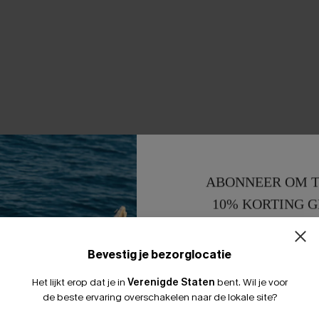
ABONNEER OM T
10% KORTING G
15% KORTING 
Bevestig je bezorglocatie
Het lijkt erop dat je in
Verenigde Staten
bent.
Wil je voor
de beste ervaring overschakelen naar de lokale site?