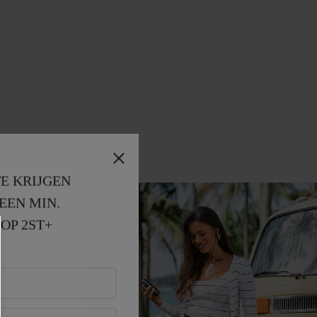
E KRIJGEN
EEN MIN. 
OP 2ST+