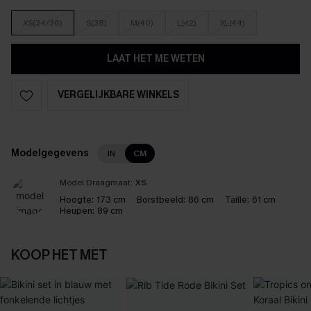
XS(34/36)
S(38)
M(40)
L(42)
XL(44)
LAAT HET ME WETEN
VERGELIJKBARE WINKELS
Modelgegevens
IN
CM
Model Draagmaat:
XS
Hoogte:
173 cm
Borstbeeld:
86 cm
Taille:
61 cm
Heupen:
89 cm
KOOP HET MET