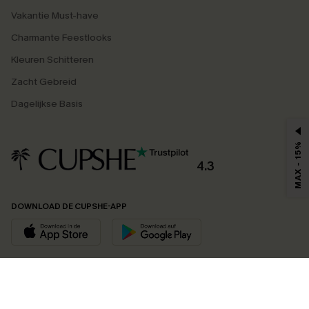
Vakantie Must-have
Charmante Feestlooks
Kleuren Schitteren
Zacht Gebreid
Dagelijkse Basis
MAX - 15%
4.3
DOWNLOAD DE CUPSHE-APP
VOLG ONS OP