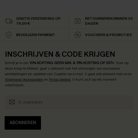
GRATIS VERZENDING OP
RETOURNEREN BINNEN 30
79,00 €
DAGEN
BEVEILIGEN PAYMEMT
VOUCHERS & PROMOTIES
INSCHRIJVEN & CODE KRIJGEN
Schrijf je in om
10% KORTING GEEN MIN. & 15% KORTING OP 2ST+
.
Door op
deze knop te klikken, gaat u akkoord met het ontvangen van exclusieve
aanbiedingen en updates van Cupshe via e-mail. U gaat ook akkoord met onze
Algemene Voorwaarden
en
Privacybeleid
. U kunt zich op elk moment
uitschrijven.
ABONNEREN