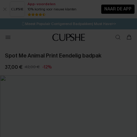
App-voordelen
NAAR DE APP
10% korting voor nieuwe klanten
LAATSTE KANS
⚡️
| Tot 50% korting>>
🩱
Meest Populair Corrigerend Badpakken| Must Have>>
9H:42M:44S
👙
Koop 3, krijg 15% korting | CODE: SW15
💌Abonneer je & ontvang tot 15% korting>>
Spot Me Animal Print Eendelig badpak
37,00 €
42,00 €
-12%