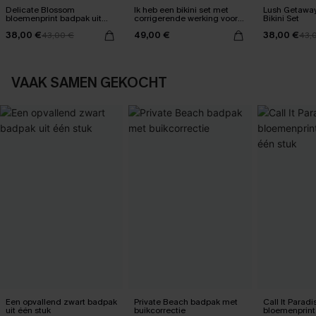
Delicate Blossom
Ik heb een bikini set met
Lush Getaway
bloemenprint badpak uit
corrigerende werking voor
Bikini Set
één stuk
mijn buik gekregen.
38,00 €
49,00 €
38,00 €
43,00 €
43,
VAAK SAMEN GEKOCHT
Een opvallend zwart badpak
Private Beach badpak met
Call It Paradi
uit één stuk
buikcorrectie
bloemenprint