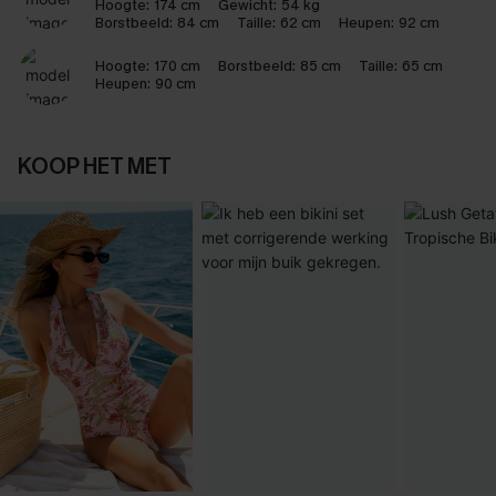
Hoogte:
174 cm
Gewicht:
54 kg
Borstbeeld:
84 cm
Taille:
62 cm
Heupen:
92 cm
Hoogte:
170 cm
Borstbeeld:
85 cm
Taille:
65 cm
Heupen:
90 cm
KOOP HET MET