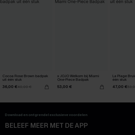
Cocoa Rose Brown badpak
x JOJO Welkom bij Miami
La Plage Brui
uit één stuk
One-Piece Badpak
één stuk
36,00 €
53,00 €
47,00 €
40,00 €
53,
Download en ontgrendel exclusieve voordelen
BELEEF MEER MET DE APP