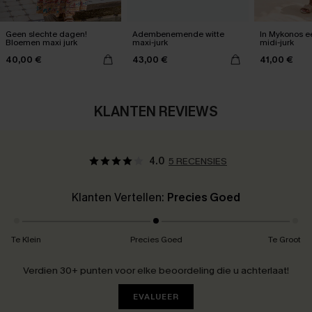
Geen slechte dagen!
Adembenemende witte
In Mykonos ee
Bloemen maxi jurk
maxi-jurk
midi-jurk
40,00 €
43,00 €
41,00 €
KLANTEN REVIEWS
4.0
5 RECENSIES
Klanten Vertellen:
Precies Goed
Te Klein
Precies Goed
Te Groot
Verdien 30+ punten voor elke beoordeling die u achterlaat!
EVALUEER