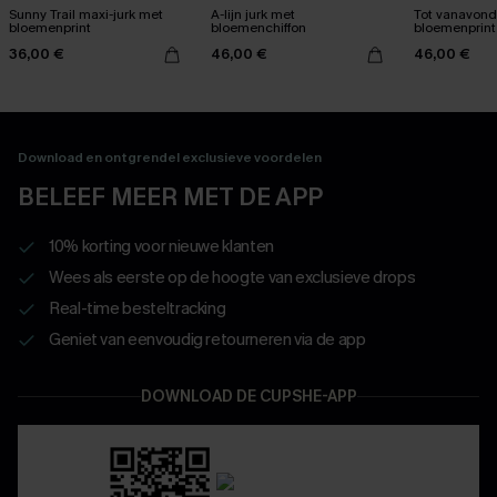
Sunny Trail maxi-jurk met
A-lijn jurk met
Tot vanavond
bloemenprint
bloemenchiffon
bloemenprint
36,00 €
46,00 €
46,00 €
Download en ontgrendel exclusieve voordelen
BELEEF MEER MET DE APP
10% korting voor nieuwe klanten
Wees als eerste op de hoogte van exclusieve drops
Real-time besteltracking
Geniet van eenvoudig retourneren via de app
DOWNLOAD DE CUPSHE-APP