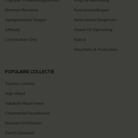
Cupshe Toeleveringsketen
Volg Je Bestelling
Klanten-Reviews
Retourzendingen
Veelgestelde Vragen
Retourneer Beginnen
Affiliate
Zwem Fit Oplossing
Contacteer Ons
Klarna
Vouchers & Promoties
POPULAIRE COLLECTIE
Tummy Control
High Waist
Vakantie Must-have
Charmante Feestlooks
Kleuren Schitteren
Zacht Gebreid