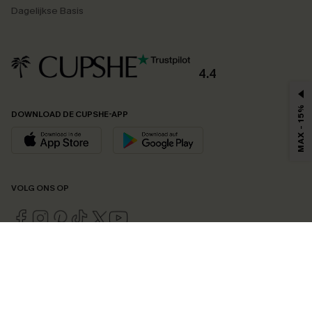
Dagelijkse Basis
4.4
MAX - 15%
DOWNLOAD DE CUPSHE-APP
VOLG ONS OP
©2026 CUPSHE EU
Bekijk onze
algemene voorwaarden
,
privacybeleid
en