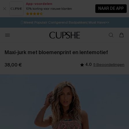
App-voordelen
NAAR DE APP
10% korting voor nieuwe klanten
LAATSTE KANS
⚡️
| Tot 50% korting>>
🩱
Meest Populair Corrigerend Badpakken| Must Have>>
💌Abonneer je & ontvang tot 15% korting>>
👙
Koop 3, krijg 15% korting | CODE: SW15
Maxi-jurk met bloemenprint en lentemotief
38,00 €
4.0
5 Beoordelingen