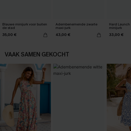
Blauwe minijurk voor buiten
Adembenemende zwarte
Hard Launch 
de stad
maxi-jurk
minijurk
35,00 €
43,00 €
33,00 €
VAAK SAMEN GEKOCHT