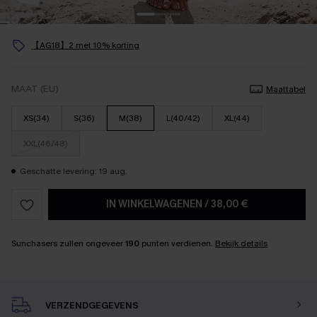
【AG18】2 met 10% korting
MAAT (EU)
Maattabel
XS(34)
S(36)
M(38)
L(40/42)
XL(44)
XXL(46/48)
Geschatte levering: 19 aug.
IN WINKELWAGENEN
/
38,00 €
Sunchasers zullen ongeveer
190
punten verdienen.
Bekijk details
VERZENDGEGEVENS