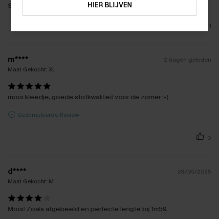
HIER BLIJVEN
Stof:
Premium kwaliteit
1
m****
2 dagen geleden
Maat Gekocht:
XL
mooi kleedje, goede stofkwaliteit voor de zomer :-)
Gestimuleerde Review
0
d****
28/05/2025
Maat Gekocht:
M
Mooi! Zoals afgebeeld en perfecte lengte bij 1m59.