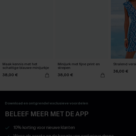
Maak kennis met het
Minijurk met fijne print en
Stralend vers
schattige blauwe minijurkje
strepen
36,00 €
38,00 €
38,00 €
Download en ontgrendel exclusieve voordelen
BELEEF MEER MET DE APP
10% korting voor nieuwe klanten
Wees als eerste op de hoogte van exclusieve drops