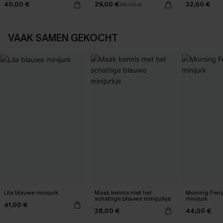
40,00 €
29,00 €
32,00 €
36,00 €
VAAK SAMEN GEKOCHT
Lila blauwe minijurk
Maak kennis met het
Morning Ferr
schattige blauwe minijurkje
minijurk
41,00 €
38,00 €
44,00 €