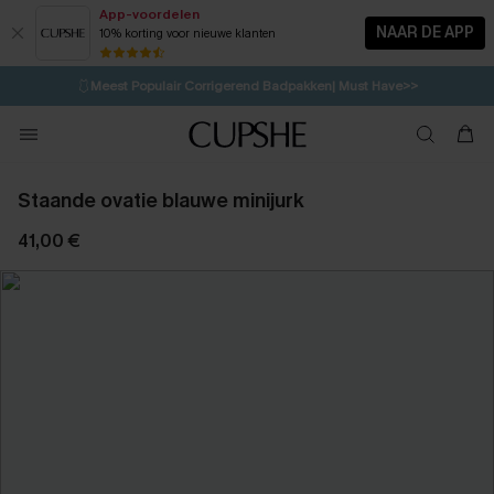
App-voordelen
NAAR DE APP
10% korting voor nieuwe klanten
LAATSTE KANS
⚡️
| Tot 50% korting>>
🩱
Meest Populair Corrigerend Badpakken| Must Have>>
💌Abonneer je & ontvang tot 15% korting>>
👙
Koop 3, krijg 15% korting | CODE: SW15
Staande ovatie blauwe minijurk
41,00 €