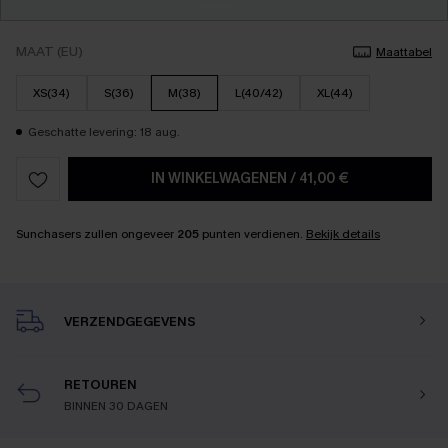
MAAT (EU)
Maattabel
XS(34)
S(36)
M(38)
L(40/42)
XL(44)
Geschatte levering: 18 aug.
IN WINKELWAGENEN
/
41,00 €
Sunchasers zullen ongeveer
205
punten verdienen.
Bekijk details
VERZENDGEGEVENS
RETOUREN
BINNEN 30 DAGEN