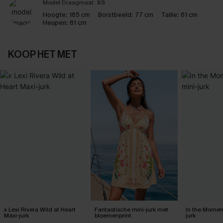
Model Draagmaat:
XS
Hoogte:
165 cm
Borstbeeld:
77 cm
Taille:
61 cm
Heupen:
81 cm
KOOP HET MET
x Lexi Rivera Wild at Heart
Fantastische mini-jurk met
In the Momen
Maxi-jurk
bloemenprint
jurk