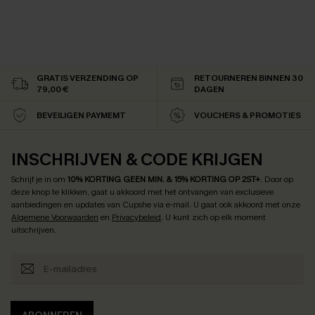
GRATIS VERZENDING OP
RETOURNEREN BINNEN 30
79,00 €
DAGEN
BEVEILIGEN PAYMEMT
VOUCHERS & PROMOTIES
INSCHRIJVEN & CODE KRIJGEN
Schrijf je in om
10% KORTING GEEN MIN. & 15% KORTING OP 2ST+
.
Door op
deze knop te klikken, gaat u akkoord met het ontvangen van exclusieve
aanbiedingen en updates van Cupshe via e-mail. U gaat ook akkoord met onze
Algemene Voorwaarden
en
Privacybeleid
. U kunt zich op elk moment
uitschrijven.