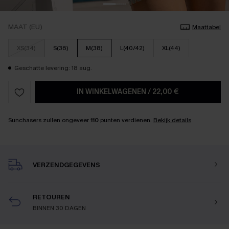
MAAT (EU)
Maattabel
XS(34)
S(36)
M(38)
L(40/42)
XL(44)
Geschatte levering: 18 aug.
IN WINKELWAGENEN
/
22,00 €
Sunchasers zullen ongeveer
110
punten verdienen.
Bekijk details
VERZENDGEGEVENS
RETOUREN
BINNEN 30 DAGEN