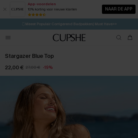
App-voordelen
NAAR DE APP
10% korting voor nieuwe klanten
LAATSTE KANS
⚡️
| Tot 50% korting>>
🩱
Meest Populair Corrigerend Badpakken| Must Have>>
💌Abonneer je & ontvang tot 15% korting>>
👙
Koop 3, krijg 15% korting | CODE: SW15
Stargazer Blue Top
22,00 €
27,00 €
-19%