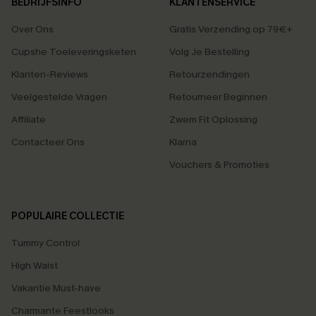
BEDRIJFSINFO
KLANTENSERVICE
Over Ons
Gratis Verzending op 79€+
Cupshe Toeleveringsketen
Volg Je Bestelling
Klanten-Reviews
Retourzendingen
Veelgestelde Vragen
Retourneer Beginnen
Affiliate
Zwem Fit Oplossing
Contacteer Ons
Klarna
Vouchers & Promoties
POPULAIRE COLLECTIE
Tummy Control
High Waist
Vakantie Must-have
Charmante Feestlooks