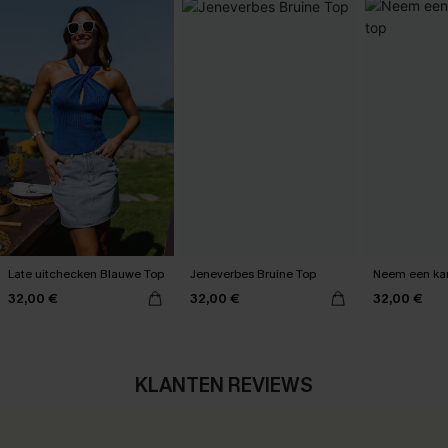
Late uitchecken Blauwe Top
Jeneverbes Bruine Top
Neem een kan
32,00 €
32,00 €
32,00 €
KLANTEN REVIEWS