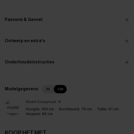
Pasvorm & Gevoel
Ontwerp en extra's
Onderhoudsinstructies
Modelgegevens
IN
CM
Model Draagmaat:
S
Hoogte:
169 cm
Borstbeeld:
78 cm
Taille:
61 cm
Heupen:
89 cm
KOOP HET MET