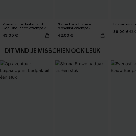
Zomer in het buitenland
Game Face Blauwe
Fris wit mono
Geo One-Piece Zwempak
Monokini Zwempak
38,00 €
43,
43,00 €
42,00 €
DIT VIND JE MISSCHIEN OOK LEUK