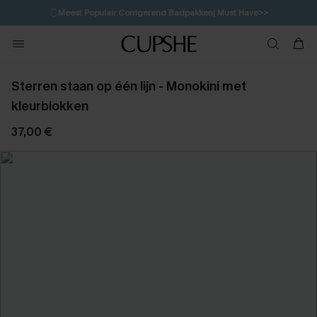
🩱
Meest Populair Corrigerend Badpakken| Must Have>>
💌Abonneer je & ontvang tot 15% korting>>
👙
Koop 3, krijg 15% korting | CODE: SW15
Sterren staan op één lijn - Monokini met
kleurblokken
37,00 €