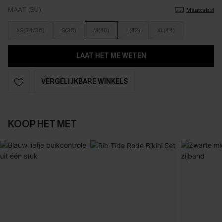
MAAT (EU)
Maattabel
XS(34/36)
S(38)
M(40)
L(42)
XL(44)
LAAT HET ME WETEN
VERGELIJKBARE WINKELS
KOOP HET MET