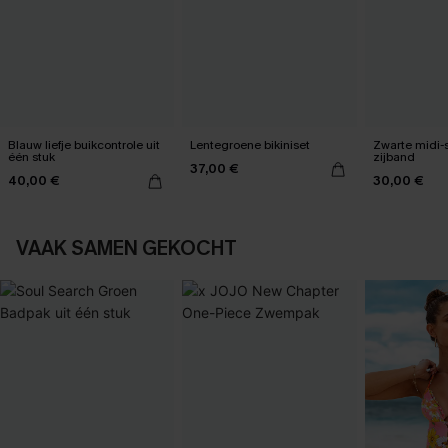
Blauw liefje buikcontrole uit
Lentegroene bikiniset
Zwarte midi-
één stuk
zijband
37,00 €
40,00 €
30,00 €
VAAK SAMEN GEKOCHT