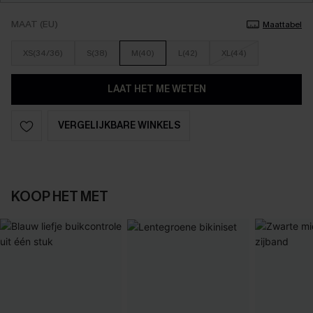
MAAT (EU)
Maattabel
XS(34/36)
S(38)
M(40)
L(42)
XL(44)
LAAT HET ME WETEN
VERGELIJKBARE WINKELS
KOOP HET MET