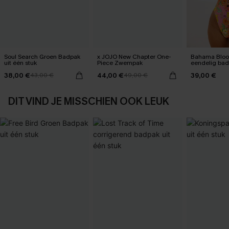
Soul Search Groen Badpak
x JOJO New Chapter One-
Bahama Bloo
uit één stuk
Piece Zwempak
eendelig ba
38,00 €
44,00 €
39,00 €
43,00 €
49,00 €
DIT VIND JE MISSCHIEN OOK LEUK