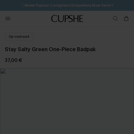
🩱
Meest Populair Corrigerend Badpakken| Must Have>>
💌Abonneer je & ontvang tot 15% korting>>
👙
Koop 3, krijg 15% korting | CODE: SW15
Op voorraad
Stay Salty Green One-Piece Badpak
37,00 €