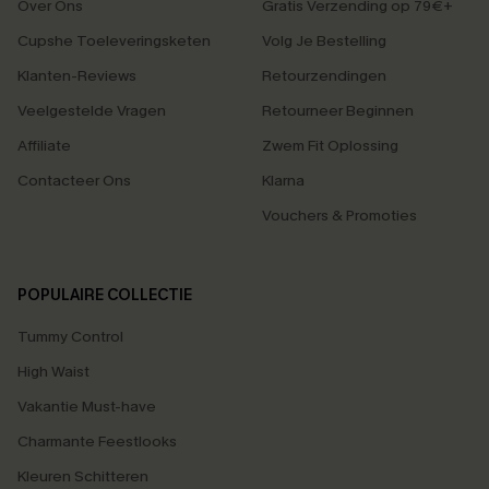
Over Ons
Gratis Verzending op 79€+
Cupshe Toeleveringsketen
Volg Je Bestelling
Klanten-Reviews
Retourzendingen
Veelgestelde Vragen
Retourneer Beginnen
Affiliate
Zwem Fit Oplossing
Contacteer Ons
Klarna
Vouchers & Promoties
POPULAIRE COLLECTIE
Tummy Control
High Waist
Vakantie Must-have
Charmante Feestlooks
Kleuren Schitteren