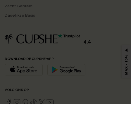
Zacht Gebreid
Dagelijkse Basis
4.4
MAX - 15%
DOWNLOAD DE CUPSHE-APP
VOLG ONS OP
©2026 CUPSHE EU