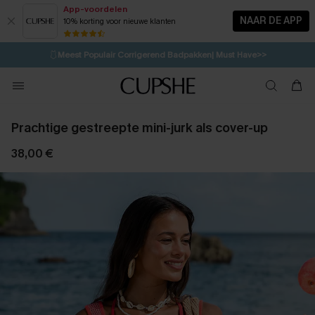
App-voordelen
NAAR DE APP
10% korting voor nieuwe klanten
LAATSTE KANS
⚡️
| Tot 50% korting>>
🩱
Meest Populair Corrigerend Badpakken| Must Have>>
💌Abonneer je & ontvang tot 15% korting>>
👙
Koop 3, krijg 15% korting | CODE: SW15
Prachtige gestreepte mini-jurk als cover-up
38,00 €