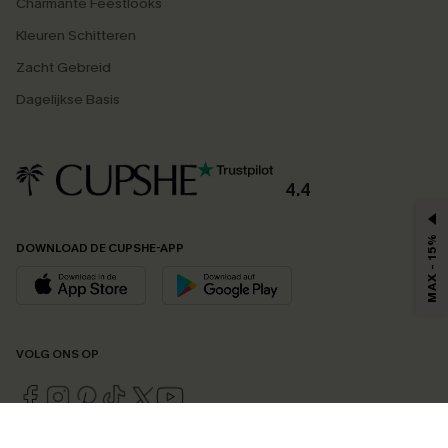
Charmante Feestlooks
Kleuren Schitteren
Zacht Gebreid
Dagelijkse Basis
4.4
MAX - 15%
DOWNLOAD DE CUPSHE-APP
VOLG ONS OP