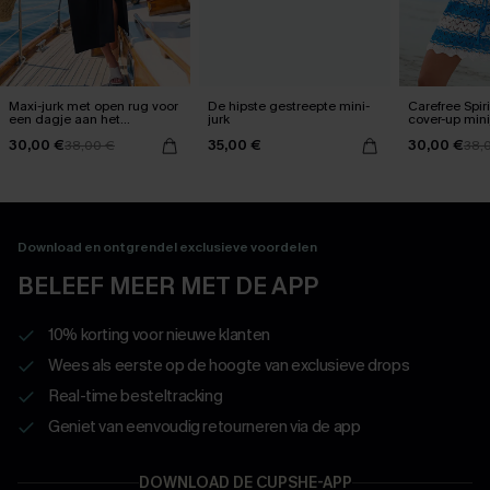
Maxi-jurk met open rug voor
De hipste gestreepte mini-
Carefree Spir
een dagje aan het
jurk
cover-up mini
zwembad
30,00 €
35,00 €
30,00 €
38,00 €
38,
Download en ontgrendel exclusieve voordelen
BELEEF MEER MET DE APP
10% korting voor nieuwe klanten
Wees als eerste op de hoogte van exclusieve drops
Real-time besteltracking
Geniet van eenvoudig retourneren via de app
DOWNLOAD DE CUPSHE-APP