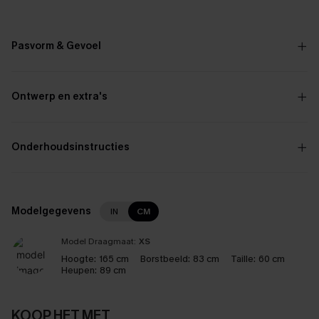
Pasvorm & Gevoel
Ontwerp en extra's
Onderhoudsinstructies
Modelgegevens
IN
CM
Model Draagmaat:
XS
Hoogte:
165 cm
Borstbeeld:
83 cm
Taille:
60 cm
Heupen:
89 cm
KOOP HET MET