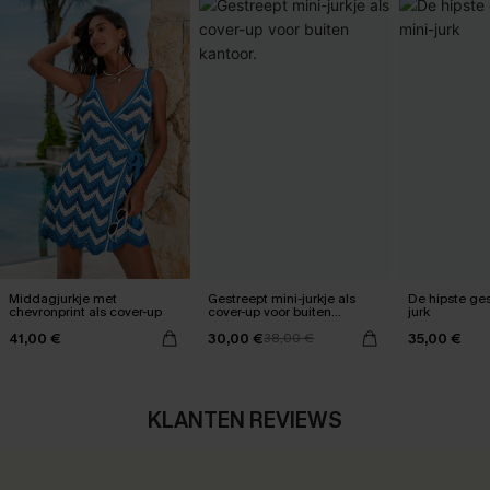
Middagjurkje met
Gestreept mini-jurkje als
De hipste ges
chevronprint als cover-up
cover-up voor buiten
jurk
kantoor.
41,00 €
30,00 €
35,00 €
38,00 €
KLANTEN REVIEWS