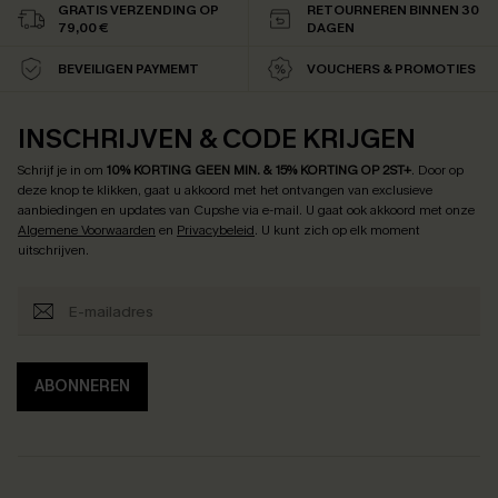
GRATIS VERZENDING OP
RETOURNEREN BINNEN 30
79,00 €
DAGEN
BEVEILIGEN PAYMEMT
VOUCHERS & PROMOTIES
INSCHRIJVEN & CODE KRIJGEN
Schrijf je in om
10% KORTING GEEN MIN. & 15% KORTING OP 2ST+
.
Door op
deze knop te klikken, gaat u akkoord met het ontvangen van exclusieve
aanbiedingen en updates van Cupshe via e-mail. U gaat ook akkoord met onze
Algemene Voorwaarden
en
Privacybeleid
. U kunt zich op elk moment
uitschrijven.
ABONNEREN