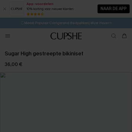
App-voordelen
NAAR DE APP
10% korting voor nieuwe klanten
LAATSTE KANS
⚡️
| Tot 50% korting>>
🩱
Meest Populair Corrigerend Badpakken| Must Have>>
14H:52M:44S
👙
Koop 3, krijg 15% korting | CODE: SW15
💌Abonneer je & ontvang tot 15% korting>>
Sugar High gestreepte bikiniset
36,00 €