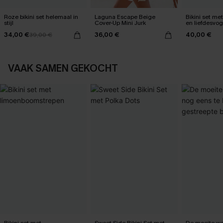
Roze bikini set helemaal in
Laguna Escape Beige
Bikini set me
stijl
Cover-Up Mini Jurk
en liefdesvog
34,00 €
36,00 €
40,00 €
39,00 €
VAAK SAMEN GEKOCHT