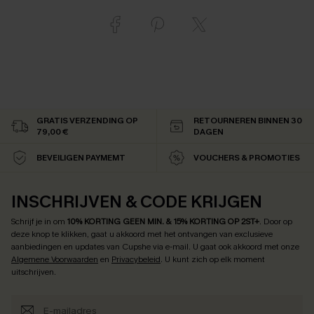
GRATIS VERZENDING OP
RETOURNEREN BINNEN 30
79,00 €
DAGEN
BEVEILIGEN PAYMEMT
VOUCHERS & PROMOTIES
INSCHRIJVEN & CODE KRIJGEN
Schrijf je in om
10% KORTING GEEN MIN. & 15% KORTING OP 2ST+
.
Door op
deze knop te klikken, gaat u akkoord met het ontvangen van exclusieve
aanbiedingen en updates van Cupshe via e-mail. U gaat ook akkoord met onze
Algemene Voorwaarden
en
Privacybeleid
. U kunt zich op elk moment
uitschrijven.