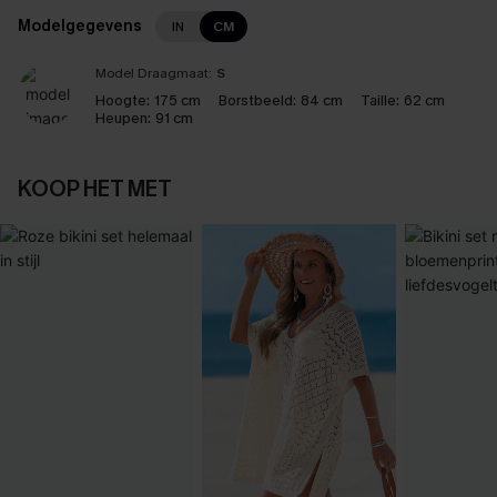
Modelgegevens
IN
CM
Model Draagmaat:
S
Hoogte:
175 cm
Borstbeeld:
84 cm
Taille:
62 cm
Heupen:
91 cm
KOOP HET MET