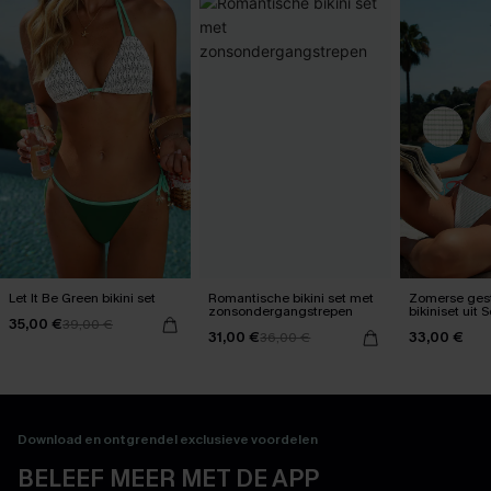
Let It Be Green bikini set
Romantische bikini set met
Zomerse ges
zonsondergangstrepen
bikiniset uit 
35,00 €
39,00 €
31,00 €
33,00 €
36,00 €
Download en ontgrendel exclusieve voordelen
BELEEF MEER MET DE APP