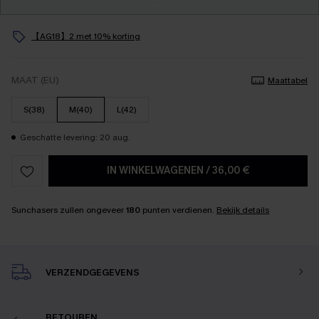
【AG18】2 met 10% korting
MAAT (EU)
Maattabel
S(38)
M(40)
L(42)
Geschatte levering: 20 aug.
IN WINKELWAGENEN
/
36,00 €
Sunchasers zullen ongeveer
180
punten verdienen.
Bekijk details
VERZENDGEGEVENS
RETOUREN