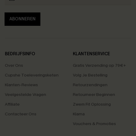
ABONNEREN
BEDRIJFSINFO
KLANTENSERVICE
Over Ons
Gratis Verzending op 79€+
Cupshe Toeleveringsketen
Volg Je Bestelling
Klanten-Reviews
Retourzendingen
Veelgestelde Vragen
Retourneer Beginnen
Affiliate
Zwem Fit Oplossing
Contacteer Ons
Klarna
Vouchers & Promoties