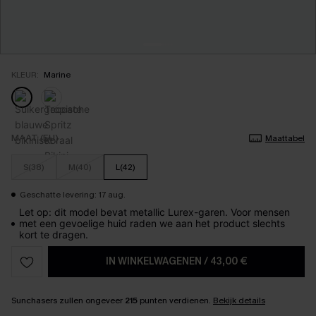
KLEUR:
Marine
MAAT (EU)
Maattabel
S(38)
M(40)
L(42)
Geschatte levering: 17 aug.
Let op: dit model bevat metallic Lurex-garen. Voor mensen
met een gevoelige huid raden we aan het product slechts
kort te dragen.
IN WINKELWAGENEN
/
43,00 €
Sunchasers zullen ongeveer
215
punten verdienen.
Bekijk details