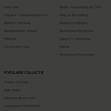
Over Ons
Gratis Verzending op 79€+
Cupshe Toeleveringsketen
Volg Je Bestelling
Klanten-Reviews
Retourzendingen
Veelgestelde Vragen
Retourneer Beginnen
Affiliate
Zwem Fit Oplossing
Contacteer Ons
Klarna
Vouchers & Promoties
POPULAIRE COLLECTIE
Tummy Control
High Waist
Vakantie Must-have
Charmante Feestlooks