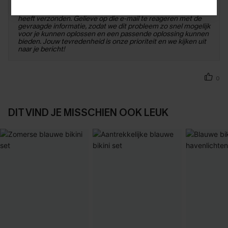
klanten willen bieden. Wij verzoeken je vriendelijk om de e-
mail te bekijken die onze klantenservice op 2 mei naar je
heeft verzonden. Gelieve op die e-mail te reageren met de
gevraagde informatie, zodat we dit probleem zo snel mogelijk
voor je kunnen oplossen en een passende oplossing kunnen
bieden. Jouw tevredenheid is onze prioriteit en we kijken uit
naar je bericht!
0
DIT VIND JE MISSCHIEN OOK LEUK