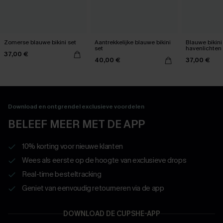
Zomerse blauwe bikini set
Aantrekkelijke blauwe bikini
Blauwe bikini
set
havenlichten
37,00 €
40,00 €
37,00 €
Download en ontgrendel exclusieve voordelen
BELEEF MEER MET DE APP
10% korting voor nieuwe klanten
Wees als eerste op de hoogte van exclusieve drops
Real-time besteltracking
Geniet van eenvoudig retourneren via de app
DOWNLOAD DE CUPSHE-APP