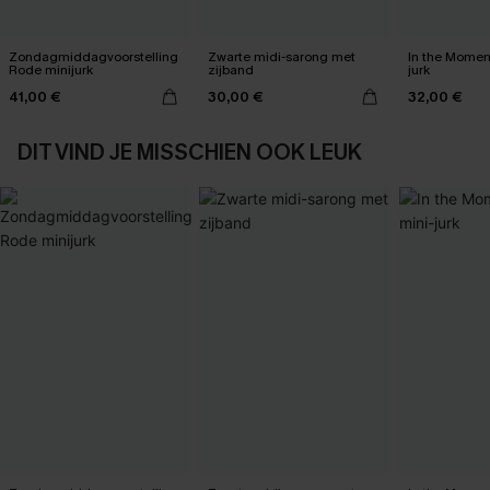
Zondagmiddagvoorstelling
Zwarte midi-sarong met
In the Momen
Rode minijurk
zijband
jurk
41,00 €
30,00 €
32,00 €
DIT VIND JE MISSCHIEN OOK LEUK