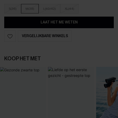
S(36)
M(38)
L(40/42)
XL(44)
LAAT HET ME WETEN
VERGELIJKBARE WINKELS
KOOP HET MET