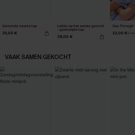
Gezonde zwarte top
Liefde op het eerste gezicht
Sea Through 
- gestreepte top
25,00 €
22,00 €
27,0
38,00 €
VAAK SAMEN GEKOCHT