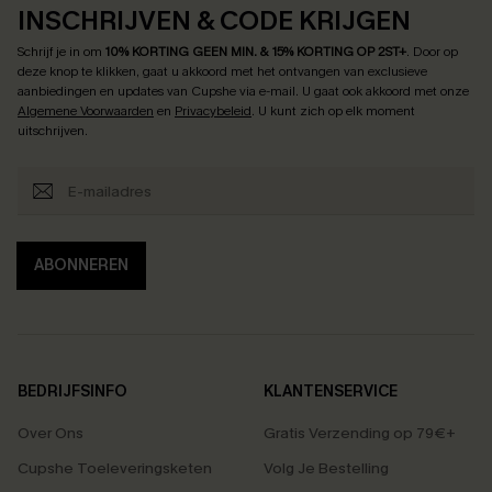
INSCHRIJVEN & CODE KRIJGEN
Schrijf je in om
10% KORTING GEEN MIN. & 15% KORTING OP 2ST+
.
Door op
deze knop te klikken, gaat u akkoord met het ontvangen van exclusieve
aanbiedingen en updates van Cupshe via e-mail. U gaat ook akkoord met onze
Algemene Voorwaarden
en
Privacybeleid
. U kunt zich op elk moment
uitschrijven.
ABONNEREN
BEDRIJFSINFO
KLANTENSERVICE
Over Ons
Gratis Verzending op 79€+
Cupshe Toeleveringsketen
Volg Je Bestelling