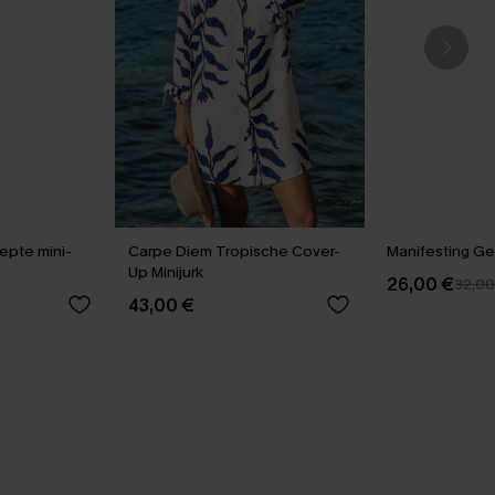
epte mini-
Carpe Diem Tropische Cover-
Manifesting Ge
Up Minijurk
26,00 €
32,00
43,00 €