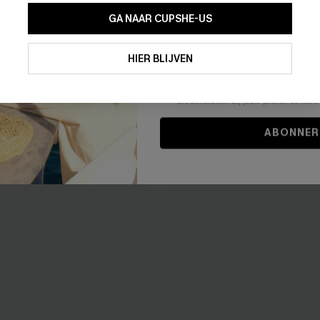
GA NAAR CUPSHE-US
Door je contactgegevens in te vullen e
je akkoord met onze
Algemene Voorw
HIER BLIJVEN
stemt er tevens mee in om herhaalde
en gepersonaliseerde marketingbericht
winkelwagen) en e-mails van Cupshe 
niet vereist voor een aankoop. We kunn
informatie gebruiken om producten e
die aansluiten bij jouw profiel. Je ku
ABONNER