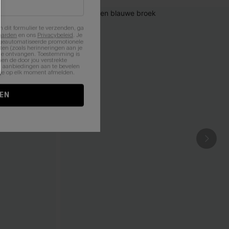
n dit formulier te verzenden, ga
aarden
en ons
Privacybeleid
. Je
 geautomatiseerde promotionele
en (zoals herinneringen aan je
te ontvangen. Toestemming is
en de door jou verstrekte
n aanbiedingen aan te bevelen
nt je op elk moment afmelden.
EN