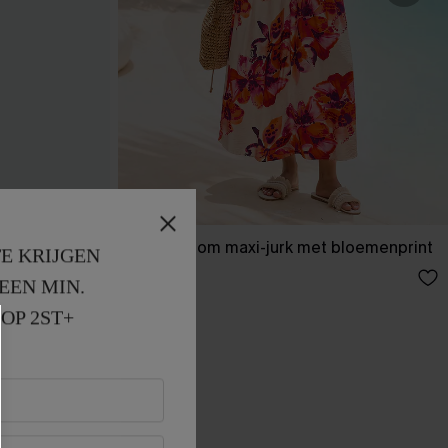
 midi-jurk
Bondi Bloom maxi-jurk met bloemenprint
E KRIJGEN
50,00 €
EEN MIN. 
OP 2ST+