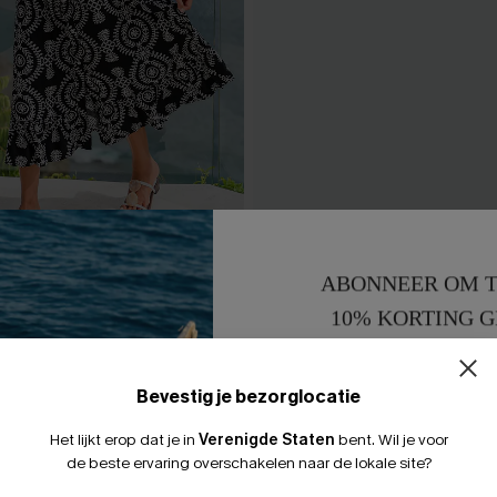
erlijke midi-jurk
Eenvoudige elegante paarse
ABONNEER OM T
44,00 €
10% KORTING G
15% KORTING 
Bevestig je bezorglocatie
Het lijkt erop dat je in
Verenigde Staten
bent.
Wil je voor
LEUK
de beste ervaring overschakelen naar de lokale site?