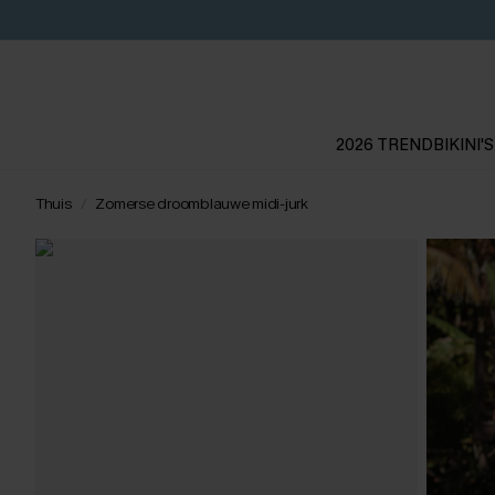
2026 TREND
BIKINI'S
Thuis
Zomerse droomblauwe midi-jurk