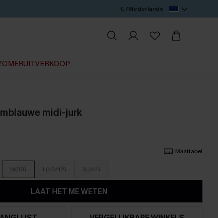
€ / Nederlands
ZOMERUITVERKOOP
mblauwe midi-jurk
Maattabel
M(38)
L(40/42)
XL(44)
LAAT HET ME WETEN
ANGLIJST
VERGELIJKBARE WINKELS