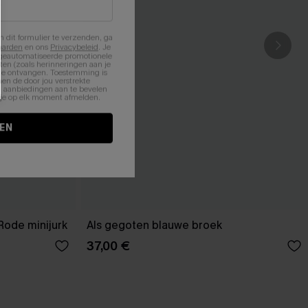
n dit formulier te verzenden, ga
aarden
en ons
Privacybeleid
. Je
 geautomatiseerde promotionele
en (zoals herinneringen aan je
te ontvangen. Toestemming is
en de door jou verstrekte
n aanbiedingen aan te bevelen
nt je op elk moment afmelden.
EN
Rode minijurk
Als gegoten blauwe broek
37,00 €