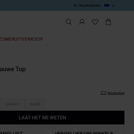
€ / Nederlands
ZOMERUITVERKOOP
lauwe Top
Maattabel
L(40/42)
XL(44)
LAAT HET ME WETEN
ANGLIJST
VERGELIJKBARE WINKELS