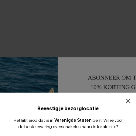
ABONNEER OM T
10% KORTING G
15% KORTING 
Bevestig je bezorglocatie
Het lijkt erop dat je in
Verenigde Staten
bent.
Wil je voor
de beste ervaring overschakelen naar de lokale site?