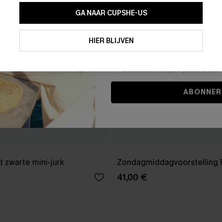
GA NAAR CUPSHE-US
Door je contactgegevens in te vullen e
je akkoord met onze
Algemene Voorw
HIER BLIJVEN
stemt er tevens mee in om herhaalde
en gepersonaliseerde marketingbericht
winkelwagen) en e-mails van Cupshe 
niet vereist voor een aankoop. We kunn
informatie gebruiken om producten e
die aansluiten bij jouw profiel. Je ku
ABONNER
 zwarte mini-jurk
Zondagmiddagvoorstelling 
41,00 €