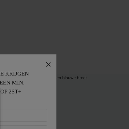
E KRIJGEN
EEN MIN. 
OP 2ST+