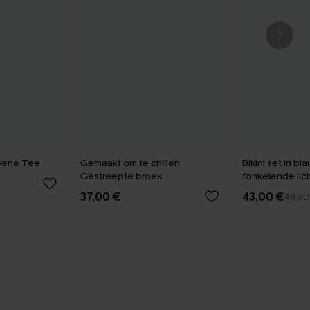
oene Tee
Gemaakt om te chillen
Bikini set in bl
Gestreepte broek
fonkelende lic
37,00 €
43,00 €
49,00