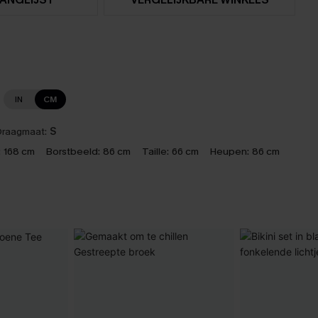
IN
CM
raagmaat:
S
:
168 cm
Borstbeeld:
86 cm
Taille:
66 cm
Heupen:
86 cm