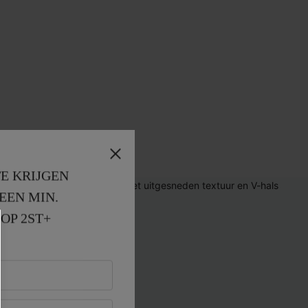
E KRIJGEN
EEN MIN. 
OP 2ST+