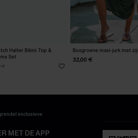
tch Halter Bikini Top &
Bosgroene maxi-jurk met zijs
oms Set
32,00 €
0 €
rendel exclusieve
R MET DE APP