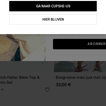
GA NAAR CUPSHE-US
Door je contactgegevens in te vullen e
je akkoord met onze
Algemene Voorw
HIER BLIJVEN
stemt er tevens mee in om herhaalde
en gepersonaliseerde marketingbericht
winkelwagen) en e-mails van Cupshe 
niet vereist voor een aankoop. We kunn
informatie gebruiken om producten e
die aansluiten bij jouw profiel. Je ku
ABONNER
tch Halter Bikini Top &
Bosgroene maxi-jurk met zijs
oms Set
32,00 €
0 €