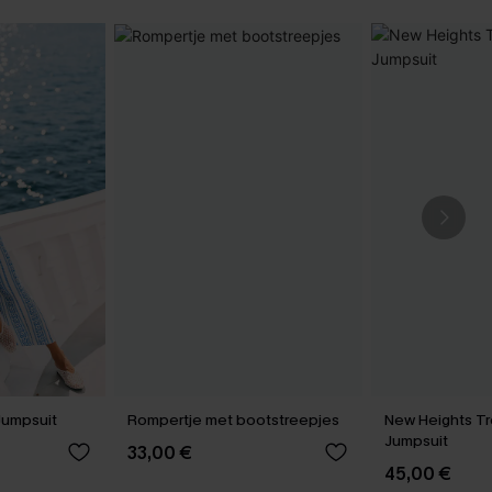
Jumpsuit
Rompertje met bootstreepjes
New Heights T
Jumpsuit
33,00 €
45,00 €