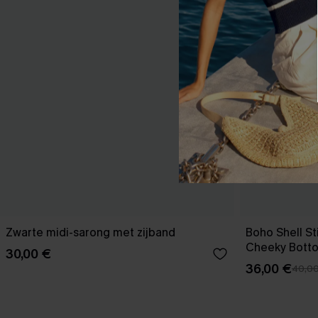
Zwarte midi-sarong met zijband
Boho Shell Sti
Cheeky Bott
30,00 €
36,00 €
40,0