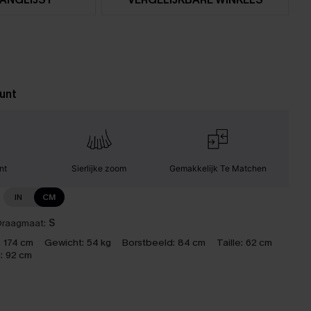
unt
nt
Sierlijke zoom
Gemakkelijk Te Matchen
IN
CM
raagmaat:
S
:
174 cm
Gewicht:
54 kg
Borstbeeld:
84 cm
Taille:
62 cm
:
92 cm