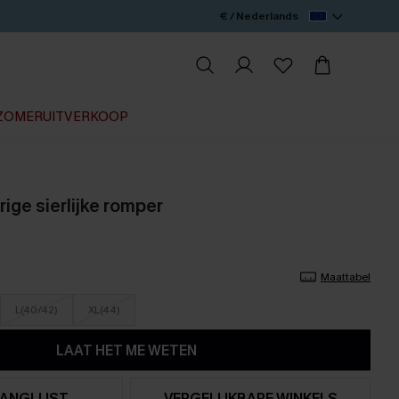
€ / Nederlands
ZOMERUITVERKOOP
rige sierlijke romper
Maattabel
L(40/42)
XL(44)
LAAT HET ME WETEN
ANGLIJST
VERGELIJKBARE WINKELS