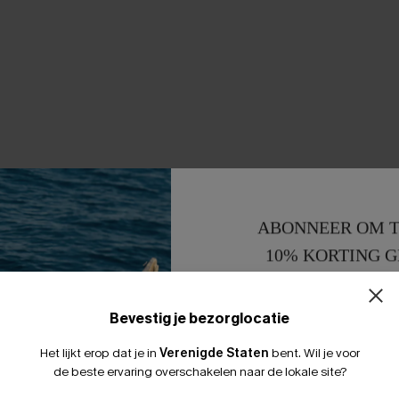
ABONNEER OM T
10% KORTING G
15% KORTING 
Bevestig je bezorglocatie
Het lijkt erop dat je in
Verenigde Staten
bent.
Wil je voor
de beste ervaring overschakelen naar de lokale site?