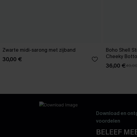
Zwarte midi-sarong met zijband
Boho Shell Sti
Cheeky Bott
30,00 €
36,00 €
40,0
Download en ontg
voordelen
BELEEF MEE