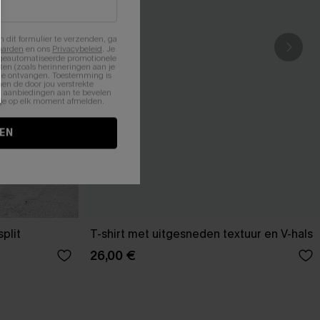
n dit formulier te verzenden, ga
aarden
en ons
Privacybeleid
. Je
 geautomatiseerde promotionele
en (zoals herinneringen aan je
te ontvangen. Toestemming is
en de door jou verstrekte
n aanbiedingen aan te bevelen
nt je op elk moment afmelden.
EN
plit
T-shirt met uitgesneden textuur en V-hals
26,00 €