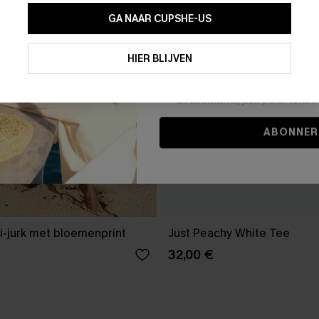
GA NAAR CUPSHE-US
Door je contactgegevens in te vullen e
je akkoord met onze
Algemene Voorw
HIER BLIJVEN
stemt er tevens mee in om herhaalde
en gepersonaliseerde marketingbericht
winkelwagen) en e-mails van Cupshe 
niet vereist voor een aankoop. We kunn
informatie gebruiken om producten e
die aansluiten bij jouw profiel. Je ku
ABONNER
i-jurk met bloemenprint
Just Peachy White Tee
32,00 €