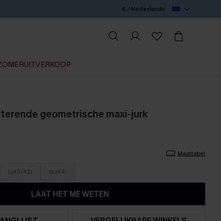
€ / Nederlands
ZOMERUITVERKOOP
tterende geometrische maxi-jurk
Maattabel
L(40/42)
XL(44)
LAAT HET ME WETEN
ANGLIJST
VERGELIJKBARE WINKELS