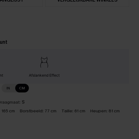
unt
nt
Afslankend Effect
IN
CM
raagmaat:
S
:
165 cm
Borstbeeld:
77 cm
Taille:
61 cm
Heupen:
81 cm