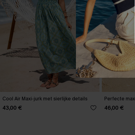
Cool Air Maxi-jurk met sierlijke details
Perfecte max
43,00 €
46,00 €