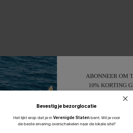
ABONNEER OM T
10% KORTING G
15% KORTING 
Bevestig je bezorglocatie
Het lijkt erop dat je in
Verenigde Staten
bent.
Wil je voor
de beste ervaring overschakelen naar de lokale site?