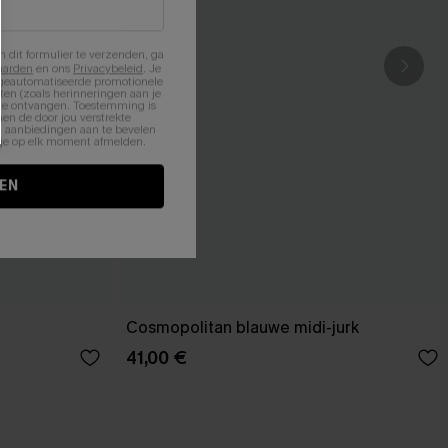
n dit formulier te verzenden, ga
aarden
en ons
Privacybeleid
. Je
 geautomatiseerde promotionele
en (zoals herinneringen aan je
te ontvangen. Toestemming is
en de door jou verstrekte
n aanbiedingen aan te bevelen
nt je op elk moment afmelden.
EN
Cosmopolitan blauwe midi-jurk
41,00 €