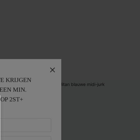
E KRIJGEN
EEN MIN. 
OP 2ST+