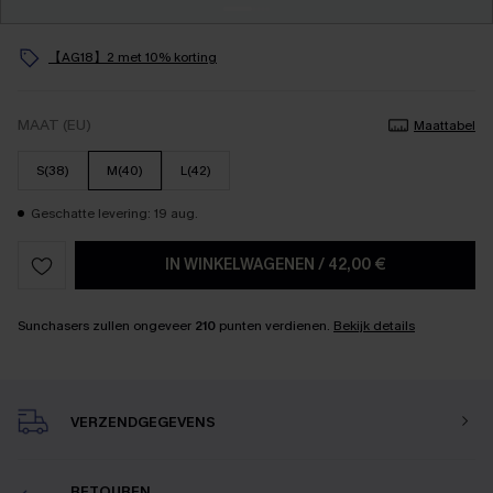
【AG18】2 met 10% korting
MAAT (EU)
Maattabel
S(38)
M(40)
L(42)
Geschatte levering: 19 aug.
IN WINKELWAGENEN
/
42,00 €
Sunchasers zullen ongeveer
210
punten verdienen.
Bekijk details
VERZENDGEGEVENS
RETOUREN