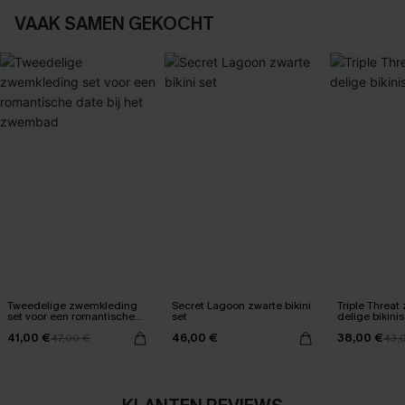
VAAK SAMEN GEKOCHT
Tweedelige zwemkleding
Secret Lagoon zwarte bikini
Triple Threat
set voor een romantische
set
delige bikinis
date bij het zwembad
41,00 €
46,00 €
38,00 €
47,00 €
43,