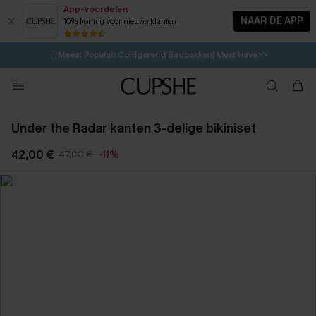
App-voordelen
NAAR DE APP
10% korting voor nieuwe klanten
LAATSTE KANS
⚡️
| Tot 50% korting>>
🩱
Meest Populair Corrigerend Badpakken| Must Have>>
1D:13H:48M:26S
👙
Koop 3, krijg 15% korting | CODE: SW15
💌Abonneer je & ontvang tot 15% korting>>
Under the Radar kanten 3-delige bikiniset
42,00 €
47,00 €
-11%