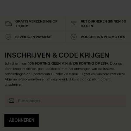
GRATIS VERZENDING OP
RETOURNEREN BINNEN 30
79,00 €
DAGEN
BEVEILIGEN PAYMEMT
VOUCHERS & PROMOTIES
INSCHRIJVEN & CODE KRIJGEN
Schrijf je in om
10% KORTING GEEN MIN. & 15% KORTING OP 2ST+
.
Door op
deze knop te klikken, gaat u akkoord met het ontvangen van exclusieve
aanbiedingen en updates van Cupshe via e-mail. U gaat ook akkoord met onze
Algemene Voorwaarden
en
Privacybeleid
. U kunt zich op elk moment
uitschrijven.
ABONNEREN