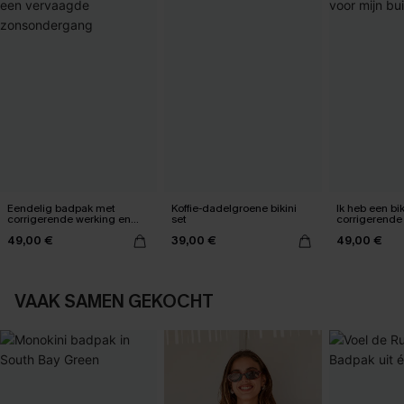
Eendelig badpak met
Koffie-dadelgroene bikini
Ik heb een bik
corrigerende werking en
set
corrigerende
een vervaagde
mijn buik ge
49,00 €
39,00 €
49,00 €
zonsondergang
VAAK SAMEN GEKOCHT