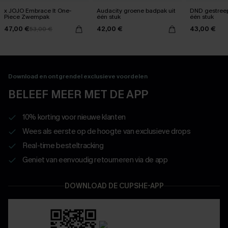
x JOJO Embrace It One-
Audacity groene badpak uit
DND gestreep
Piece Zwempak
één stuk
één stuk
47,00 €
42,00 €
43,00 €
53,00 €
Download en ontgrendel exclusieve voordelen
BELEEF MEER MET DE APP
10% korting voor nieuwe klanten
Wees als eerste op de hoogte van exclusieve drops
Real-time besteltracking
Geniet van eenvoudig retourneren via de app
DOWNLOAD DE CUPSHE-APP