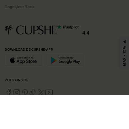
Dagelijkse Basis
4.4
MAX - 15%
DOWNLOAD DE CUPSHE-APP
VOLG ONS OP
©2026 CUPSHE EU
Bekijk onze
algemene voorwaarden
,
privacybeleid
en