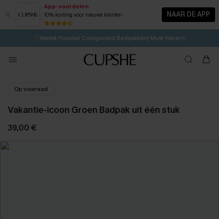
App-voordelen
NAAR DE APP
10% korting voor nieuwe klanten
LAATSTE KANS
⚡️
| Tot 50% korting>>
🩱
Meest Populair Corrigerend Badpakken| Must Have>>
💌Abonneer je & ontvang tot 15% korting>>
👙
Koop 3, krijg 15% korting | CODE: SW15
Op voorraad
Vakantie-icoon Groen Badpak uit één stuk
39,00 €