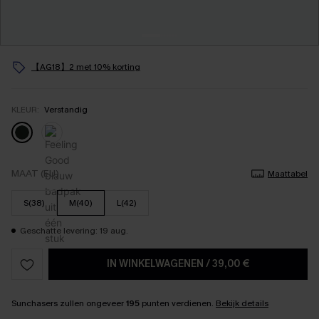
【AG18】2 met 10% korting
KLEUR:
Verstandig
MAAT (EU)
Maattabel
S(38)
M(40)
L(42)
Geschatte levering: 19 aug.
IN WINKELWAGENEN
/
39,00 €
Sunchasers zullen ongeveer
195
punten verdienen.
Bekijk details