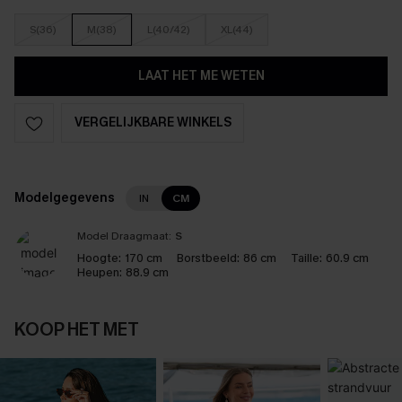
S(36)
M(38)
L(40/42)
XL(44)
LAAT HET ME WETEN
VERGELIJKBARE WINKELS
Modelgegevens
IN
CM
Model Draagmaat:
S
Hoogte:
170 cm
Borstbeeld:
86 cm
Taille:
60.9 cm
Heupen:
88.9 cm
KOOP HET MET