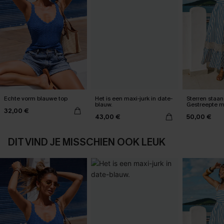
Echte vorm blauwe top
Het is een maxi-jurk in date-
Sterren staan 
blauw.
Gestreepte m
32,00 €
43,00 €
50,00 €
DIT VIND JE MISSCHIEN OOK LEUK