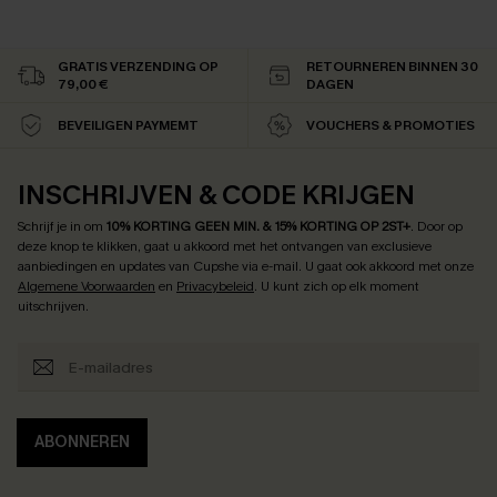
GRATIS VERZENDING OP
RETOURNEREN BINNEN 30
79,00 €
DAGEN
BEVEILIGEN PAYMEMT
VOUCHERS & PROMOTIES
INSCHRIJVEN & CODE KRIJGEN
Schrijf je in om
10% KORTING GEEN MIN. & 15% KORTING OP 2ST+
.
Door op
deze knop te klikken, gaat u akkoord met het ontvangen van exclusieve
aanbiedingen en updates van Cupshe via e-mail. U gaat ook akkoord met onze
Algemene Voorwaarden
en
Privacybeleid
. U kunt zich op elk moment
uitschrijven.
ABONNEREN