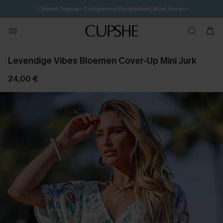
🩱
Meest Populair Corrigerend Badpakken| Must Have>>
1D:13H:10M:16S
👙
Koop 3, krijg 15% korting | CODE: SW15
💌Abonneer je & ontvang tot 15% korting>>
Levendige Vibes Bloemen Cover-Up Mini Jurk
24,00 €