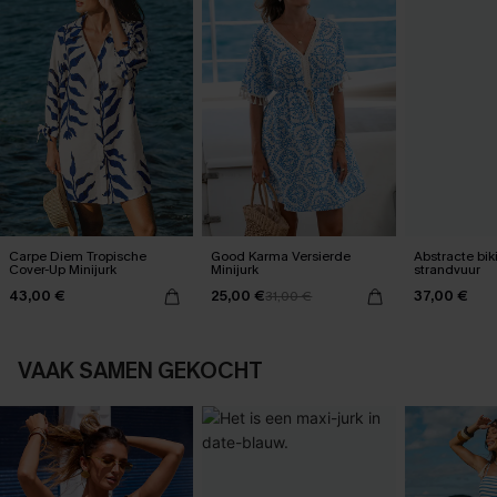
Carpe Diem Tropische
Good Karma Versierde
Abstracte bik
Cover-Up Minijurk
Minijurk
strandvuur
43,00 €
25,00 €
37,00 €
31,00 €
VAAK SAMEN GEKOCHT