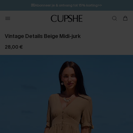
💌Abonneer je & ontvang tot 15% korting>>
👙
Koop 3, krijg 15% korting | CODE: SW15
Vintage Details Beige Midi-jurk
28,00 €