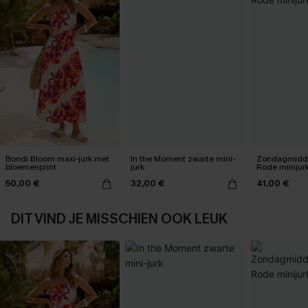
Bondi Bloom maxi-jurk met
In the Moment zwarte mini-
Zondagmidda
bloemenprint
jurk
Rode minijur
50,00 €
32,00 €
41,00 €
DIT VIND JE MISSCHIEN OOK LEUK