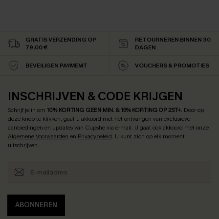
GRATIS VERZENDING OP
RETOURNEREN BINNEN 30
79,00 €
DAGEN
BEVEILIGEN PAYMEMT
VOUCHERS & PROMOTIES
INSCHRIJVEN & CODE KRIJGEN
Schrijf je in om
10% KORTING GEEN MIN. & 15% KORTING OP 2ST+
.
Door op
deze knop te klikken, gaat u akkoord met het ontvangen van exclusieve
aanbiedingen en updates van Cupshe via e-mail. U gaat ook akkoord met onze
Algemene Voorwaarden
en
Privacybeleid
. U kunt zich op elk moment
uitschrijven.
ABONNEREN