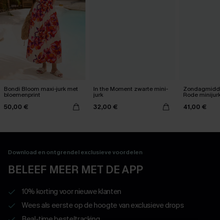
Bondi Bloom maxi-jurk met
In the Moment zwarte mini-
Zondagmidda
bloemenprint
jurk
Rode minijur
50,00 €
32,00 €
41,00 €
Download en ontgrendel exclusieve voordelen
BELEEF MEER MET DE APP
10% korting voor nieuwe klanten
Wees als eerste op de hoogte van exclusieve drops
Real-time besteltracking