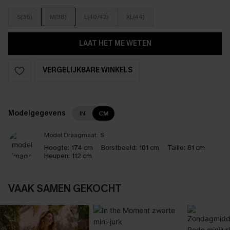
S(36)
M(38)
L(40/42)
XL(44)
LAAT HET ME WETEN
VERGELIJKBARE WINKELS
Modelgegevens
IN
CM
Model Draagmaat:
S
Hoogte:
174 cm
Borstbeeld:
101 cm
Taille:
81 cm
Heupen:
112 cm
VAAK SAMEN GEKOCHT