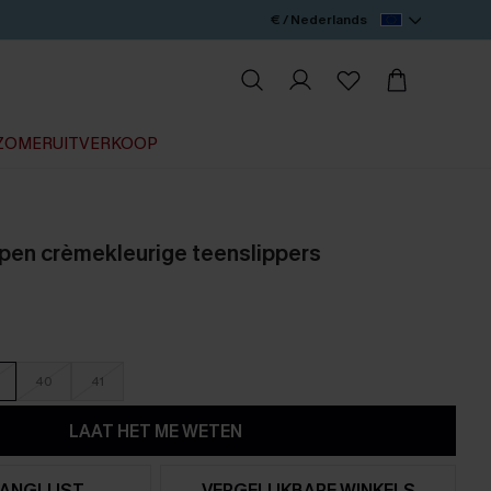
€ / Nederlands
ZOMERUITVERKOOP
pen crèmekleurige teenslippers
40
41
LAAT HET ME WETEN
ANGLIJST
VERGELIJKBARE WINKELS