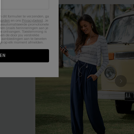
n dit formulier te verzenden, ga
aarden
en ons
Privacybeleid
. Je
 geautomatiseerde promotionele
en (zoals herinneringen aan je
te ontvangen. Toestemming is
en de door jou verstrekte
n aanbiedingen aan te bevelen
nt je op elk moment afmelden.
EN