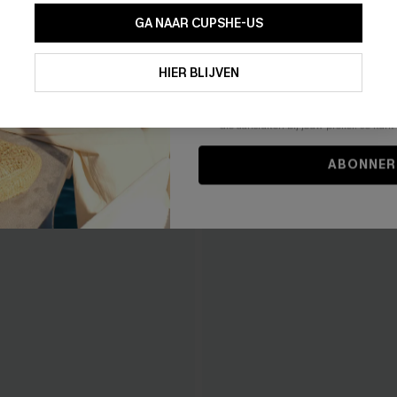
GA NAAR CUPSHE-US
Door je contactgegevens in te vullen e
je akkoord met onze
Algemene Voorw
HIER BLIJVEN
stemt er tevens mee in om herhaalde
en gepersonaliseerde marketingbericht
winkelwagen) en e-mails van Cupshe 
niet vereist voor een aankoop. We kunn
informatie gebruiken om producten e
die aansluiten bij jouw profiel. Je ku
ABONNER