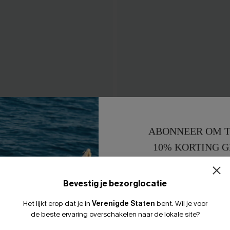
 zwarte mini-jurk
Zondagmiddagvoorstelling 
ABONNEER OM T
41,00 €
10% KORTING G
15% KORTING 
Bevestig je bezorglocatie
Het lijkt erop dat je in
Verenigde Staten
bent.
Wil je voor
LEUK
de beste ervaring overschakelen naar de lokale site?