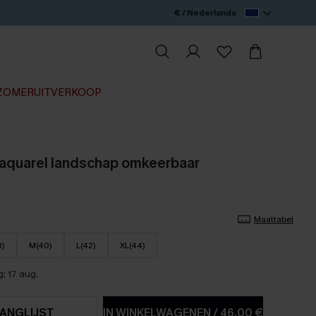
€ / Nederlands
ZOMERUITVERKOOP
t aquarel landschap omkeerbaar
Maattabel
8)
M(40)
L(42)
XL(44)
: 17 aug.
ANGLIJST
IN WINKELWAGENEN
/
46,00 €