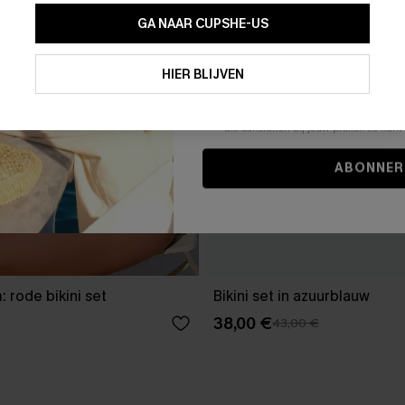
GA NAAR CUPSHE-US
Door je contactgegevens in te vullen e
je akkoord met onze
Algemene Voorw
HIER BLIJVEN
stemt er tevens mee in om herhaalde
en gepersonaliseerde marketingbericht
winkelwagen) en e-mails van Cupshe 
niet vereist voor een aankoop. We kunn
informatie gebruiken om producten e
die aansluiten bij jouw profiel. Je ku
ABONNER
 rode bikini set
Bikini set in azuurblauw
38,00 €
43,00 €