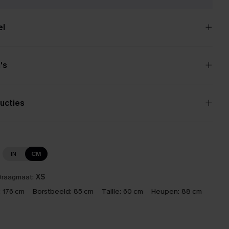
el
's
ucties
IN
CM
raagmaat:
XS
:
176 cm
Borstbeeld:
85 cm
Taille:
60 cm
Heupen:
88 cm