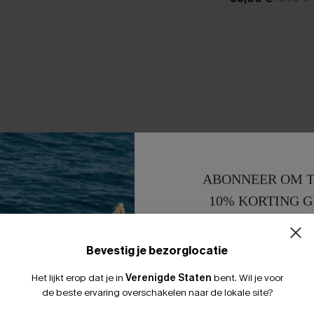
ABONNEER OM T
10% KORTING G
15% KORTING 
Bevestig je bezorglocatie
Het lijkt erop dat je in
Verenigde Staten
bent.
Wil je voor
de beste ervaring overschakelen naar de lokale site?