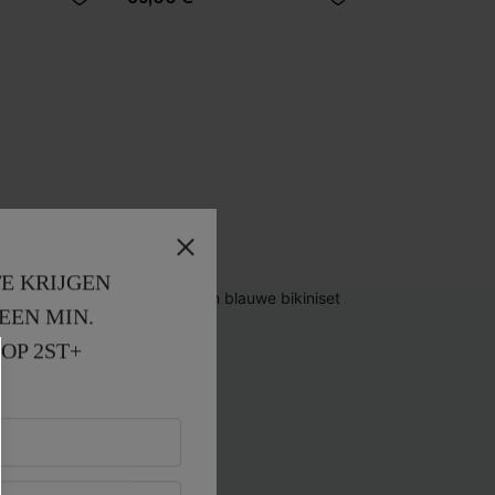
E KRIJGEN
EEN MIN. 
OP 2ST+