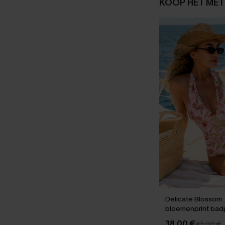
KOOP HET MET
Delicate Blossom
bloemenprint badp
stuk
38,00 €
43,00 €