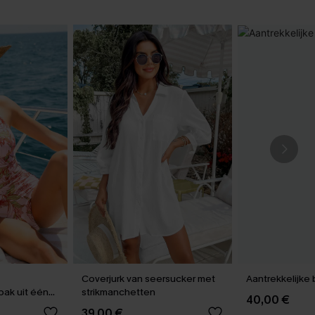
Coverjurk van seersucker met
Aantrekkelijke 
ak uit één
strikmanchetten
40,00 €
39,00 €