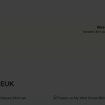
Wees
Verdien 30+ pu
LEUK