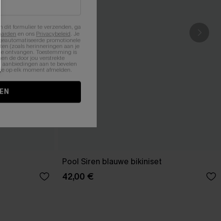
n dit formulier te verzenden, ga
aarden
en ons
Privacybeleid
. Je
 geautomatiseerde promotionele
en (zoals herinneringen aan je
te ontvangen. Toestemming is
en de door jou verstrekte
n aanbiedingen aan te bevelen
nt je op elk moment afmelden.
EN
Pool Siren blauwe bikiniset
42,00 €