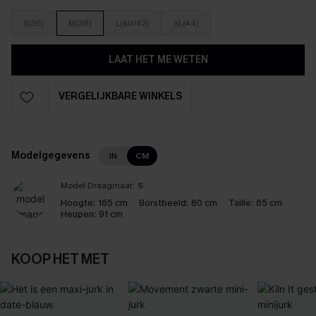
S(36)
M(38)
L(40/42)
XL(44)
LAAT HET ME WETEN
VERGELIJKBARE WINKELS
Modelgegevens
IN
CM
Model Draagmaat:
S
Hoogte:
165 cm
Borstbeeld:
80 cm
Taille:
65 cm
Heupen:
91 cm
KOOP HET MET