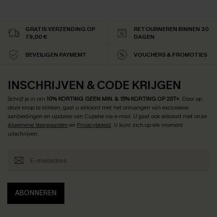
GRATIS VERZENDING OP
RETOURNEREN BINNEN 30
79,00 €
DAGEN
BEVEILIGEN PAYMEMT
VOUCHERS & PROMOTIES
INSCHRIJVEN & CODE KRIJGEN
Schrijf je in om
10% KORTING GEEN MIN. & 15% KORTING OP 2ST+
.
Door op
deze knop te klikken, gaat u akkoord met het ontvangen van exclusieve
aanbiedingen en updates van Cupshe via e-mail. U gaat ook akkoord met onze
Algemene Voorwaarden
en
Privacybeleid
. U kunt zich op elk moment
uitschrijven.
ABONNEREN