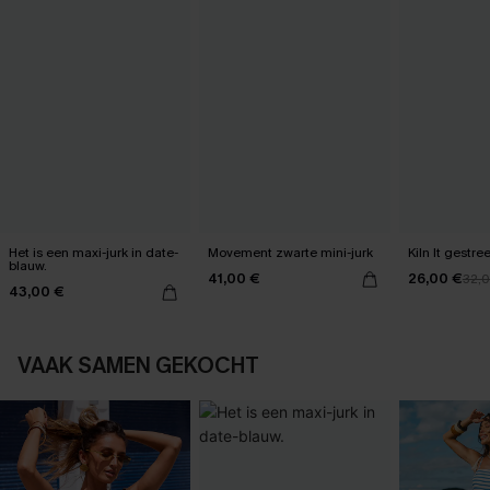
Het is een maxi-jurk in date-
Movement zwarte mini-jurk
Kiln It gestre
blauw.
41,00 €
26,00 €
32,
43,00 €
VAAK SAMEN GEKOCHT