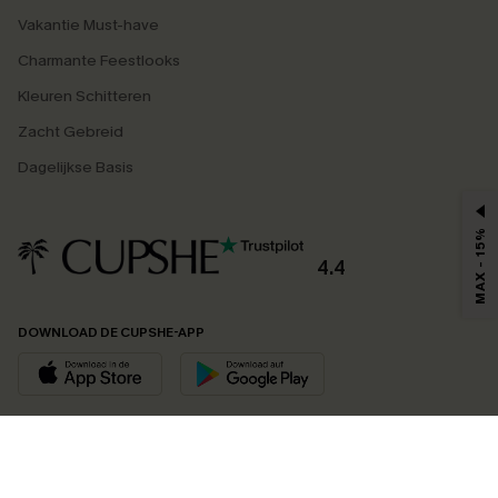
Vakantie Must-have
Charmante Feestlooks
Kleuren Schitteren
Zacht Gebreid
Dagelijkse Basis
MAX - 15%
4.4
DOWNLOAD DE CUPSHE-APP
VOLG ONS OP