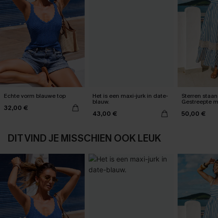
Echte vorm blauwe top
Het is een maxi-jurk in date-
Sterren staan 
blauw.
Gestreepte m
32,00 €
43,00 €
50,00 €
DIT VIND JE MISSCHIEN OOK LEUK