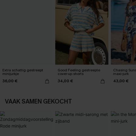
Extra schattig gestreept
Good Feeling gestreepte
Chasing Sun
minijurkje
cover-up shorts
maxi-jurk
36,00 €
34,00 €
43,00 €
VAAK SAMEN GEKOCHT