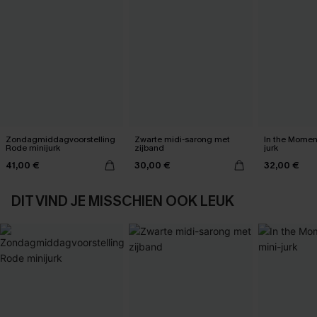
Zondagmiddagvoorstelling
Zwarte midi-sarong met
In the Momen
Rode minijurk
zijband
jurk
41,00 €
30,00 €
32,00 €
DIT VIND JE MISSCHIEN OOK LEUK