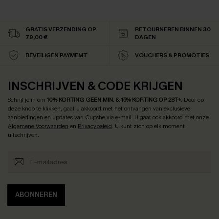
GRATIS VERZENDING OP
RETOURNEREN BINNEN 30
79,00 €
DAGEN
BEVEILIGEN PAYMEMT
VOUCHERS & PROMOTIES
INSCHRIJVEN & CODE KRIJGEN
Schrijf je in om
10% KORTING GEEN MIN. & 15% KORTING OP 2ST+
.
Door op
deze knop te klikken, gaat u akkoord met het ontvangen van exclusieve
aanbiedingen en updates van Cupshe via e-mail. U gaat ook akkoord met onze
Algemene Voorwaarden
en
Privacybeleid
. U kunt zich op elk moment
uitschrijven.
ABONNEREN