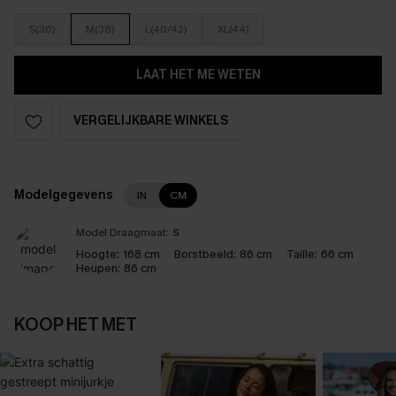
S(36)
M(38)
L(40/42)
XL(44)
LAAT HET ME WETEN
VERGELIJKBARE WINKELS
Modelgegevens
IN
CM
Model Draagmaat:
S
Hoogte:
168 cm
Borstbeeld:
86 cm
Taille:
66 cm
Heupen:
86 cm
KOOP HET MET