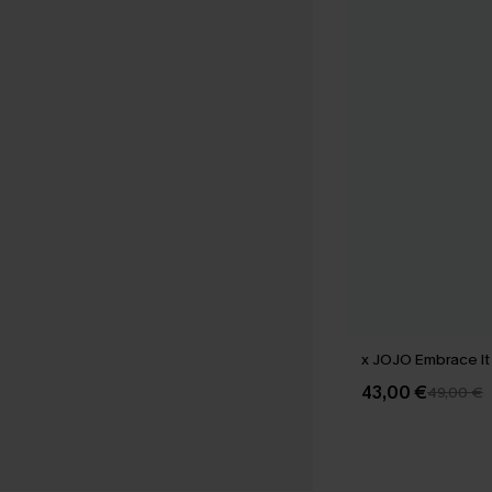
x JOJO Embrace It 
43,00 €
49,00 €