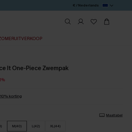
€ / Nederlands
ZOMERUITVERKOOP
ce It One-Piece Zwempak
11%
0% korting
Maattabel
8)
M(40)
L(42)
XL(44)