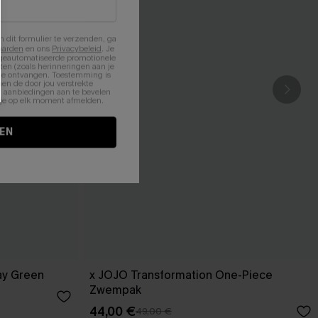
n dit formulier te verzenden, ga
aarden
en ons
Privacybeleid
. Je
 geautomatiseerde promotionele
en (zoals herinneringen aan je
te ontvangen. Toestemming is
en de door jou verstrekte
n aanbiedingen aan te bevelen
nt je op elk moment afmelden.
EN
ay Green
x JOJO Transformation One-Piece
Zwempak
44,00 €
49,00 €