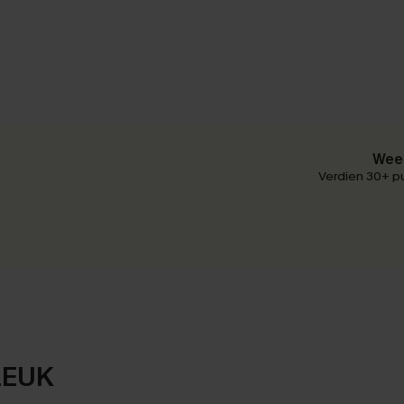
Wees
Verdien 30+ pu
LEUK