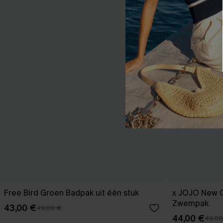
Free Bird Groen Badpak uit één stuk
x JOJO New 
Zwempak
43,00 €
49,00 €
44,00 €
49,00