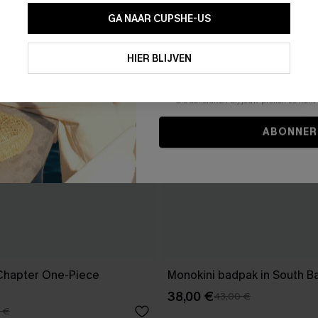
GA NAAR CUPSHE-US
Door je contactgegevens in te vullen e
je akkoord met onze
Algemene Voorw
HIER BLIJVEN
stemt er tevens mee in om herhaalde
en gepersonaliseerde marketingbericht
winkelwagen) en e-mails van Cupshe 
niet vereist voor een aankoop. We kunn
informatie gebruiken om producten e
die aansluiten bij jouw profiel. Je ku
ABONNER
Chapter One-Piece
Monokini badpak in South B
38,00 €
43,00 €
 €