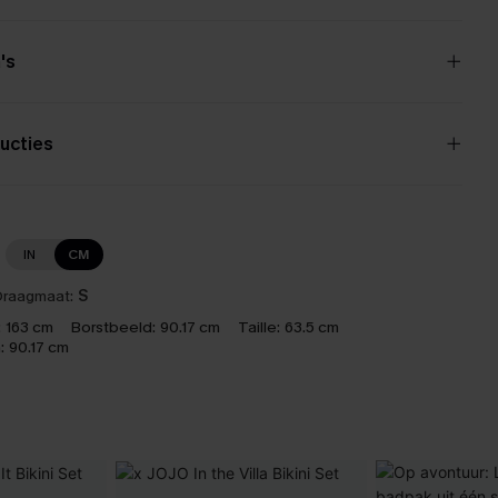
's
ucties
IN
CM
raagmaat:
S
:
163 cm
Borstbeeld:
90.17 cm
Taille:
63.5 cm
:
90.17 cm