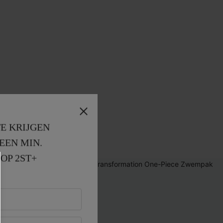
E KRIJGEN
EEN MIN. 
OP 2ST+