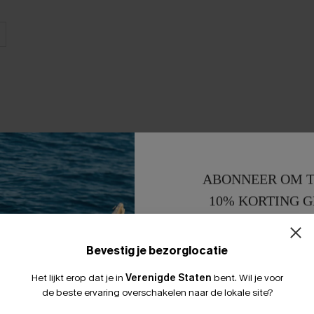
ABONNEER OM T
10% KORTING G
15% KORTING 
Bevestig je bezorglocatie
Het lijkt erop dat je in
Verenigde Staten
bent.
Wil je voor
de beste ervaring overschakelen naar de lokale site?