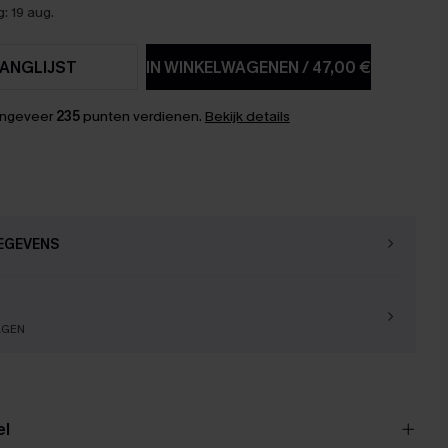
: 19 aug.
ANGLIJST
IN WINKELWAGENEN
/
47,00 €
ongeveer
235
punten verdienen.
Bekijk details
EGEVENS
AGEN
el