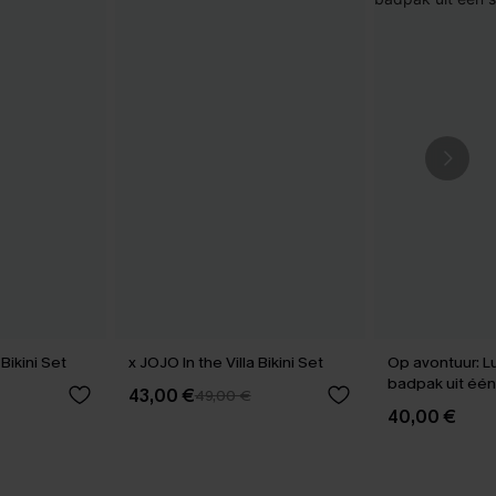
Bikini Set
x JOJO In the Villa Bikini Set
Op avontuur: L
badpak uit één
43,00 €
49,00 €
40,00 €