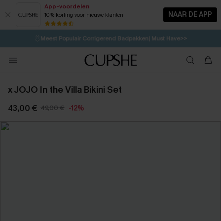
App-voordelen
NAAR DE APP
10% korting voor nieuwe klanten
LAATSTE KANS
⚡️
| Tot 50% korting>>
🩱
Meest Populair Corrigerend Badpakken| Must Have>>
💌Abonneer je & ontvang tot 15% korting>>
👙
Koop 3, krijg 15% korting | CODE: SW15
x JOJO In the Villa Bikini Set
43,00 €
49,00 €
-12%