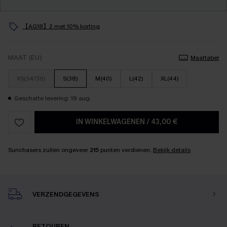
【AG18】2 met 10% korting
MAAT (EU)
Maattabel
XS(34/36)
S(38)
M(40)
L(42)
XL(44)
Geschatte levering: 19 aug.
IN WINKELWAGENEN
/
43,00 €
Sunchasers zullen ongeveer
215
punten verdienen.
Bekijk details
VERZENDGEGEVENS
RETOUREN