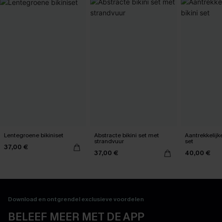
Lentegroene bikiniset
Abstracte bikini set met
Aantrekkelijk
strandvuur
set
37,00 €
37,00 €
40,00 €
Download en ontgrendel exclusieve voordelen
BELEEF MEER MET DE APP