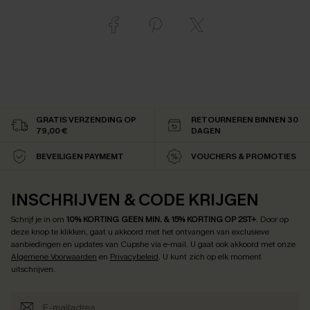
GRATIS VERZENDING OP
RETOURNEREN BINNEN 30
79,00 €
DAGEN
BEVEILIGEN PAYMEMT
VOUCHERS & PROMOTIES
INSCHRIJVEN & CODE KRIJGEN
Schrijf je in om
10% KORTING GEEN MIN. & 15% KORTING OP 2ST+
.
Door op
deze knop te klikken, gaat u akkoord met het ontvangen van exclusieve
aanbiedingen en updates van Cupshe via e-mail. U gaat ook akkoord met onze
Algemene Voorwaarden
en
Privacybeleid
. U kunt zich op elk moment
uitschrijven.