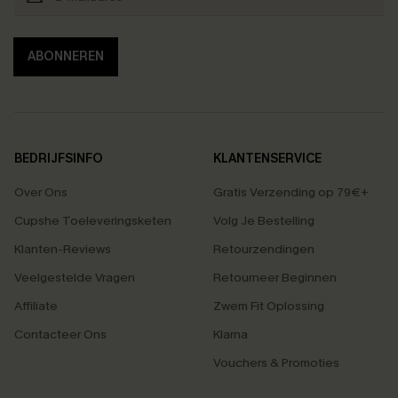
ABONNEREN
BEDRIJFSINFO
KLANTENSERVICE
Over Ons
Gratis Verzending op 79€+
Cupshe Toeleveringsketen
Volg Je Bestelling
Klanten-Reviews
Retourzendingen
Veelgestelde Vragen
Retourneer Beginnen
Affiliate
Zwem Fit Oplossing
Contacteer Ons
Klarna
Vouchers & Promoties