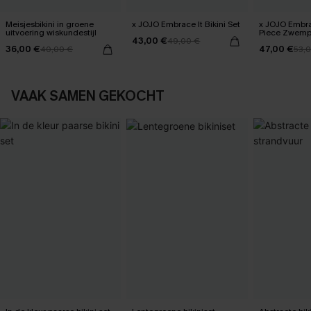
Meisjesbikini in groene
x JOJO Embrace It Bikini Set
x JOJO Embra
uitvoering wiskundestijl
Piece Zwem
43,00 €
49,00 €
36,00 €
47,00 €
40,00 €
53,
VAAK SAMEN GEKOCHT