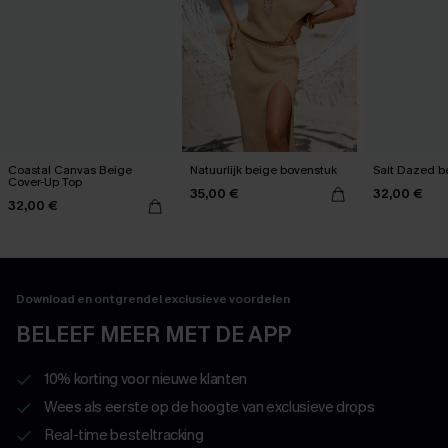
Coastal Canvas Beige
Natuurlijk beige bovenstuk
Salt Dazed b
Cover-Up Top
35,00 €
32,00 €
32,00 €
Download en ontgrendel exclusieve voordelen
BELEEF MEER MET DE APP
10% korting voor nieuwe klanten
Wees als eerste op de hoogte van exclusieve drops
Real-time besteltracking