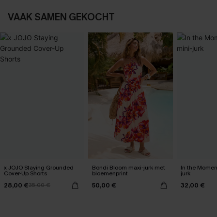
VAAK SAMEN GEKOCHT
x JOJO Staying Grounded
Bondi Bloom maxi-jurk met
In the Momen
Cover-Up Shorts
bloemenprint
jurk
28,00 €
50,00 €
32,00 €
35,00 €