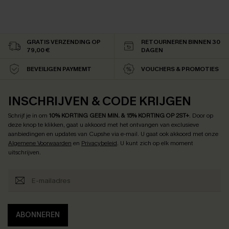
GRATIS VERZENDING OP
RETOURNEREN BINNEN 30
79,00 €
DAGEN
BEVEILIGEN PAYMEMT
VOUCHERS & PROMOTIES
INSCHRIJVEN & CODE KRIJGEN
Schrijf je in om
10% KORTING GEEN MIN. & 15% KORTING OP 2ST+
.
Door op
deze knop te klikken, gaat u akkoord met het ontvangen van exclusieve
aanbiedingen en updates van Cupshe via e-mail. U gaat ook akkoord met onze
Algemene Voorwaarden
en
Privacybeleid
. U kunt zich op elk moment
uitschrijven.
ABONNEREN