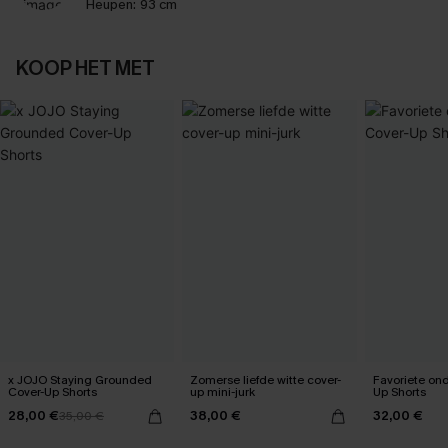
Heupen:
93 cm
KOOP HET MET
x JOJO Staying Grounded
Zomerse liefde witte cover-
Favoriete on
Cover-Up Shorts
up mini-jurk
Up Shorts
28,00 €
38,00 €
32,00 €
35,00 €