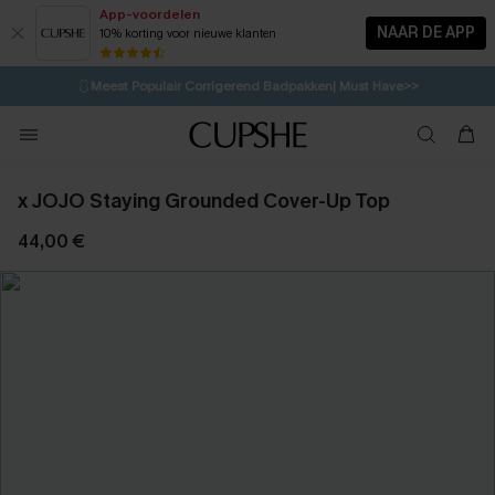
App-voordelen
NAAR DE APP
10% korting voor nieuwe klanten
LAATSTE KANS
⚡️
| Tot 50% korting>>
🩱
Meest Populair Corrigerend Badpakken| Must Have>>
💌Abonneer je & ontvang tot 15% korting>>
👙
Koop 3, krijg 15% korting | CODE: SW15
x JOJO Staying Grounded Cover-Up Top
44,00 €