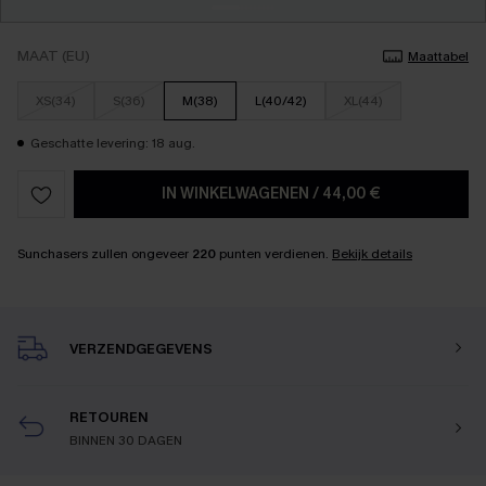
MAAT (EU)
Maattabel
XS(34)
S(36)
M(38)
L(40/42)
XL(44)
Geschatte levering: 18 aug.
IN WINKELWAGENEN
/
44,00 €
Sunchasers zullen ongeveer
220
punten verdienen.
Bekijk details
VERZENDGEGEVENS
RETOUREN
BINNEN 30 DAGEN