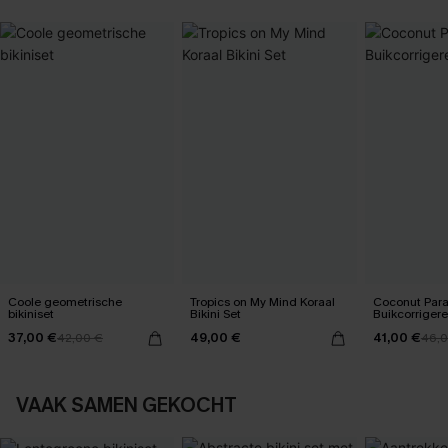
Coole geometrische
Tropics on My Mind Koraal
Coconut Para
bikiniset
Bikini Set
Buikcorriger
37,00 €
49,00 €
41,00 €
42,00 €
46,0
VAAK SAMEN GEKOCHT