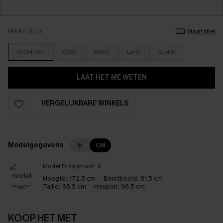
MAAT (EU)
Maattabel
XS(34/36)
S(38)
M(40)
L(42)
XL(44)
LAAT HET ME WETEN
VERGELIJKBARE WINKELS
Modelgegevens
IN
CM
Model Draagmaat:
S
Hoogte:
172.5 cm
Borstbeeld:
81.5 cm
Taille:
66.5 cm
Heupen:
96.5 cm
KOOP HET MET