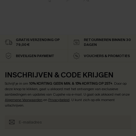
GRATIS VERZENDING OP
RETOURNEREN BINNEN 30
79,00 €
DAGEN
BEVEILIGEN PAYMEMT
VOUCHERS & PROMOTIES
INSCHRIJVEN & CODE KRIJGEN
Schrijf je in om
10% KORTING GEEN MIN. & 15% KORTING OP 2ST+
.
Door op
deze knop te klikken, gaat u akkoord met het ontvangen van exclusieve
aanbiedingen en updates van Cupshe via e-mail. U gaat ook akkoord met onze
Algemene Voorwaarden
en
Privacybeleid
. U kunt zich op elk moment
uitschrijven.