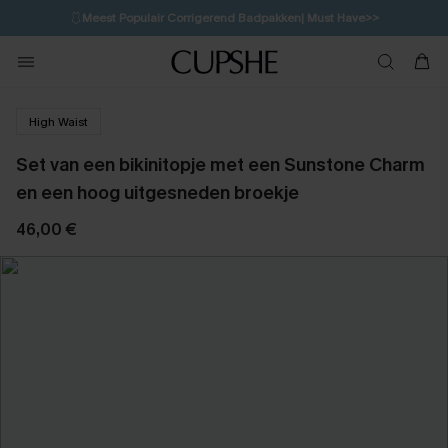
🩱
Meest Populair Corrigerend Badpakken| Must Have>>
💌Abonneer je & ontvang tot 15% korting>>
👙
Koop 3, krijg 15% korting | CODE: SW15
High Waist
Set van een bikinitopje met een Sunstone Charm
en een hoog uitgesneden broekje
46,00 €