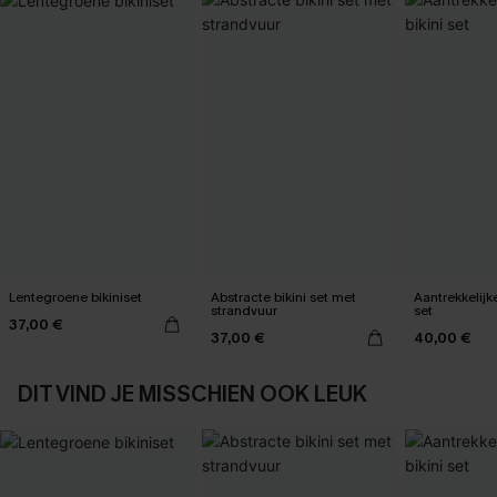
Lentegroene bikiniset
Abstracte bikini set met
Aantrekkelijk
strandvuur
set
37,00 €
37,00 €
40,00 €
DIT VIND JE MISSCHIEN OOK LEUK