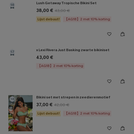
Lush Getaway Tropische Bikini Set
16
38,00 €
43,00 €
Lijst debuut!
【AG18】2 met 10% korting
x Lexi Rivera Just Basking zwarte bikiniset
17
43,00 €
【AG18】2 met 10% korting
Bikini set met strepen in zeedierenmotief
18
37,00 €
42,00 €
Lijst debuut!
【AG18】2 met 10% korting