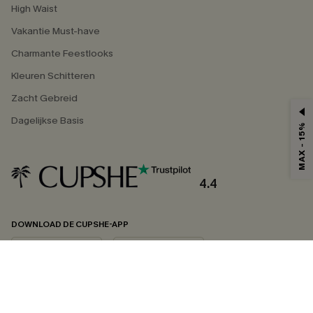
High Waist
Vakantie Must-have
Charmante Feestlooks
Kleuren Schitteren
Zacht Gebreid
Dagelijkse Basis
MAX - 15%
4.4
DOWNLOAD DE CUPSHE-APP
VOLG ONS OP