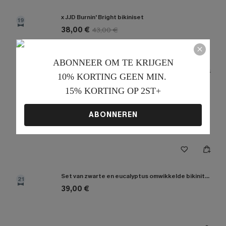
x JJD Burnin' Bright bikiniset
19
38,00 €
43,00 €
【AG18】2 met 10% korting
ABONNEER OM TE KRIJGEN﻿
10% KORTING GEEN MIN. 
15% KORTING OP 2ST+
Bikini set met bloemenprint in palmentinten
20
37,00 €
46,00 €
ABONNEREN
【AG18】2 met 10% korting
Set van zwarte en eucalyptus omwikkelde bikinitop en broekje met hoge taille
21
39,00 €