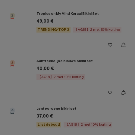
Tropics on My Mind Koraal Bikini Set
2
49,00 €
TRENDING-TOP 3
【AG18】2 met 10% korting
Aantrekkelijke blauwe bikini set
3
40,00 €
【AG18】2 met 10% korting
Lentegroene bikiniset
4
37,00 €
Lijst debuut!
【AG18】2 met 10% korting