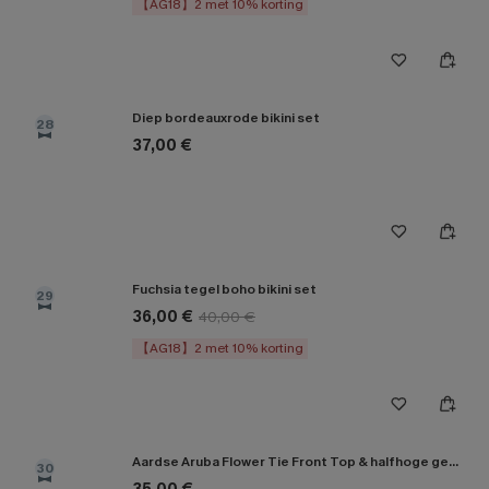
【AG18】2 met 10% korting
Diep bordeauxrode bikini set
28
37,00 €
Fuchsia tegel boho bikini set
29
36,00 €
40,00 €
【AG18】2 met 10% korting
Aardse Aruba Flower Tie Front Top & halfhoge gesmokte bikiniset
30