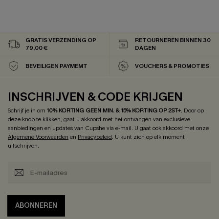
GRATIS VERZENDING OP
RETOURNEREN BINNEN 30
79,00 €
DAGEN
BEVEILIGEN PAYMEMT
VOUCHERS & PROMOTIES
INSCHRIJVEN & CODE KRIJGEN
Schrijf je in om
10% KORTING GEEN MIN. & 15% KORTING OP 2ST+
.
Door op
deze knop te klikken, gaat u akkoord met het ontvangen van exclusieve
aanbiedingen en updates van Cupshe via e-mail. U gaat ook akkoord met onze
Algemene Voorwaarden
en
Privacybeleid
. U kunt zich op elk moment
uitschrijven.
ABONNEREN