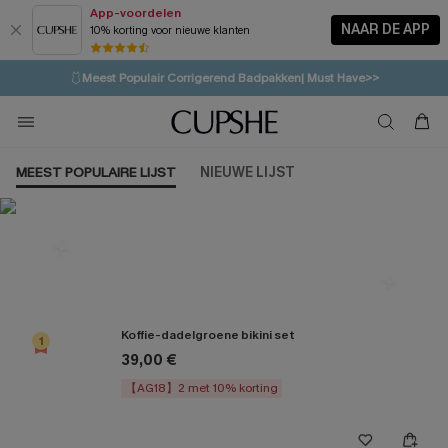
App-voordelen
NAAR DE APP
10% korting voor nieuwe klanten
LAATSTE KANS
⚡️
| Tot 50% korting>>
🩱
Meest Populair Corrigerend Badpakken| Must Have>>
💌Abonneer je & ontvang tot 15% korting>>
👙
Koop 3, krijg 15% korting | CODE: SW15
MEEST POPULAIRE LIJST
NIEUWE LIJST
Meest populair in Bikini sets
Koffie-dadelgroene bikini set
1
39,00 €
【AG18】2 met 10% korting