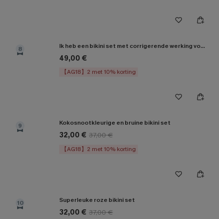
Ik heb een bikini set met corrigerende werking voor mijn buik gekregen.
8
49,00 €
【AG18】2 met 10% korting
Kokosnootkleurige en bruine bikini set
9
32,00 €
37,00 €
【AG18】2 met 10% korting
Superleuke roze bikini set
10
32,00 €
37,00 €