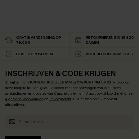
GRATIS VERZENDING OP
RETOURNEREN BINNEN 30
79,00 €
DAGEN
BEVEILIGEN PAYMEMT
VOUCHERS & PROMOTIES
INSCHRIJVEN & CODE KRIJGEN
Schrijf je in om
10% KORTING GEEN MIN. & 15% KORTING OP 2ST+
.
Door op
deze knop te klikken, gaat u akkoord met het ontvangen van exclusieve
aanbiedingen en updates van Cupshe via e-mail. U gaat ook akkoord met onze
Algemene Voorwaarden
en
Privacybeleid
. U kunt zich op elk moment
uitschrijven.