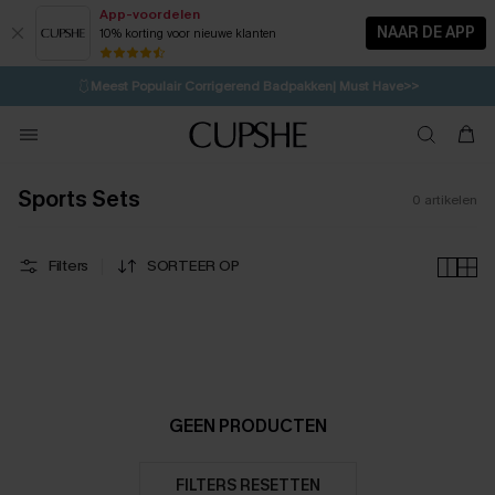
App-voordelen
NAAR DE APP
10% korting voor nieuwe klanten
LAATSTE KANS
⚡️
| Tot 50% korting>>
🩱
Meest Populair Corrigerend Badpakken| Must Have>>
💌Abonneer je & ontvang tot 15% korting>>
👙
Koop 3, krijg 15% korting | CODE: SW15
Sports Sets
0
artikelen
Filters
SORTEER OP
GEEN PRODUCTEN
FILTERS RESETTEN