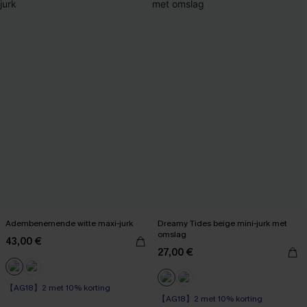
Adembenemende witte maxi-jurk
Dreamy Tides beige mini-jurk met
omslag
43,00 €
27,00 €
【AG18】2 met 10% korting
【AG18】2 met 10% korting