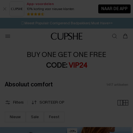
App-voordelen
NAAR DE APP
10% korting voor nieuwe klanten
LAATSTE KANS
⚡️
| Tot 50% korting>>
🩱
Meest Populair Corrigerend Badpakken| Must Have>>
💌Abonneer je & ontvang tot 15% korting>>
👙
Koop 3, krijg 15% korting | CODE: SW15
BUY ONE GET ONE FREE
CODE:
VIP24
Absoluut comfort
1417
artikelen
Filters
SORTEER OP
Nieuw
Sale
Feest
-20%