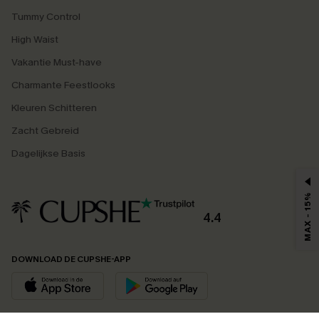
Tummy Control
High Waist
Vakantie Must-have
Charmante Feestlooks
Kleuren Schitteren
Zacht Gebreid
Dagelijkse Basis
MAX - 15%
4.4
DOWNLOAD DE CUPSHE-APP