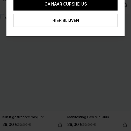
15% KORTING OP 2ST+
GA NAAR CUPSHE-US
28,00 €
35,00 €
ABONNEREN
-19%
-19%
HIER BLIJVEN
Kiln It gestreepte minijurk
Manifesting Geo Mini Jurk
26,00 €
26,00 €
32,00 €
32,00 €