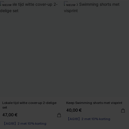
NIEUW
NIEUW
Lokale tijd witte cover-up 2-delige
Keep Swimming shorts met visprint
set
40,00 €
47,00 €
【AG18】2 met 10% korting
【AG18】2 met 10% korting