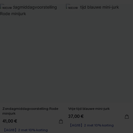
NIEUW
NIEUW
Zondagmiddagvoorstelling Rode
Vrije tijd blauwe mini-jurk
minijurk
37,00 €
41,00 €
【AG18】2 met 10% korting
【AG18】2 met 10% korting