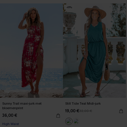
-41%
Sunny Trail maxi-jurk met
Still Tide Teal Midi-jurk
bloemenprint
19,00 €
32,00 €
36,00 €
High Waist