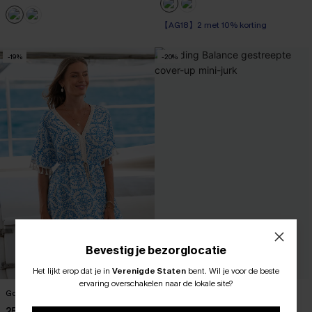
【AG18】2 met 10% korting
-19%
-20%
Bevestig je bezorglocatie
Het lijkt erop dat je in
Verenigde Staten
bent.
Wil je voor de beste
ABONNEER OM TE KRIJGEN﻿
ervaring overschakelen naar de lokale site?
Good Karma Versierde Minijurk
Finding Balance gestreepte cover-
10% KORTING GEEN MIN. 
up mini-jurk
25,00 €
31,00 €