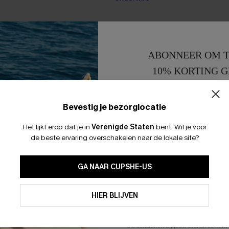
-49%
ABONNEER OM T
10% KORTING G
15% KORTING 
Bevestig je bezorglocatie
Het lijkt erop dat je in
Verenigde Staten
bent.
Wil je voor
de beste ervaring overschakelen naar de lokale site?
GA NAAR CUPSHE-US
Door je contactgegevens in te vullen e
je akkoord met onze
Algemene Voorw
HIER BLIJVEN
stemt er tevens mee in om herhaalde
en gepersonaliseerde marketingbericht
winkelwagen) en e-mails van Cupshe 
niet vereist voor een aankoop. We kunn
informatie gebruiken om producten e
die aansluiten bij jouw profiel. Je ku