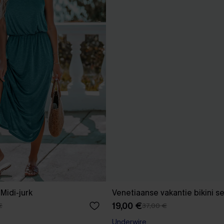
 Midi-jurk
Venetiaanse vakantie bikini se
19,00 €
€
37,00 €
Underwire