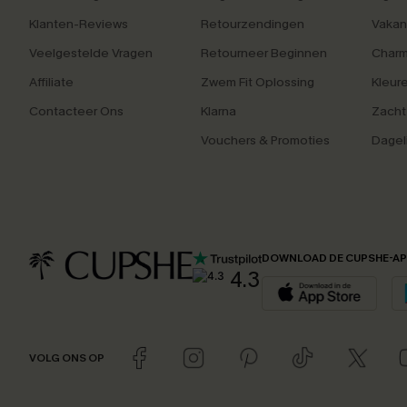
Klanten-Reviews
Retourzendingen
Vakan
Veelgestelde Vragen
Retourneer Beginnen
Charm
Affiliate
Zwem Fit Oplossing
Kleur
Contacteer Ons
Klarna
Zacht
Vouchers & Promoties
Dagel
DOWNLOAD DE CUPSHE-A
4.3
VOLG ONS OP