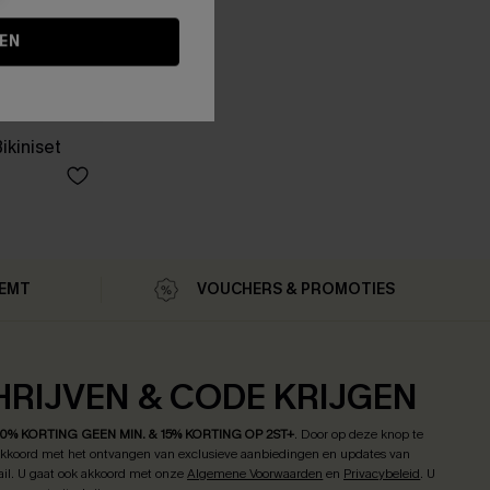
EN
ikiniset
MEMT
VOUCHERS & PROMOTIES
HRIJVEN & CODE KRIJGEN
10% KORTING GEEN MIN. & 15% KORTING OP 2ST+
.
Door op deze knop te
 akkoord met het ontvangen van exclusieve aanbiedingen en updates van
il. U gaat ook akkoord met onze
Algemene Voorwaarden
en
Privacybeleid
. U