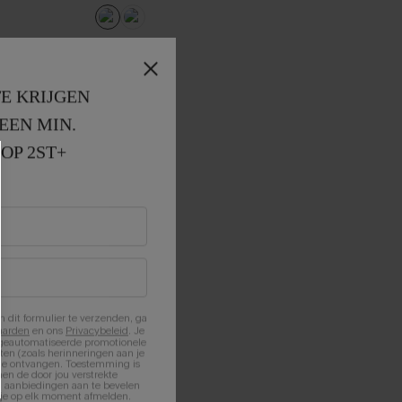
E KRIJGEN
EEN MIN. 
OP 2ST+
n dit formulier te verzenden, ga
aarden
en ons
Privacybeleid
. Je
 geautomatiseerde promotionele
en (zoals herinneringen aan je
te ontvangen. Toestemming is
en de door jou verstrekte
n aanbiedingen aan te bevelen
nt je op elk moment afmelden.