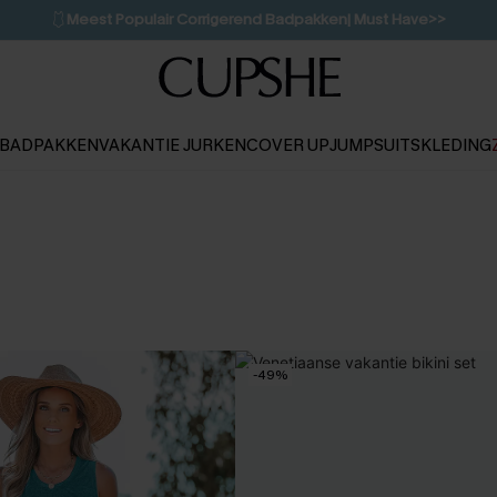
🩱
Meest Populair Corrigerend Badpakken| Must Have>>
👙
Koop 3, krijg 15% korting | CODE: SW15
💌Abonneer je & ontvang tot 15% korting>>
1D:10H:38M:0S
BADPAKKEN
VAKANTIE JURKEN
COVER UP
JUMPSUITS
KLEDING
-49%