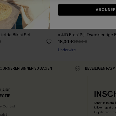
ABONNER
iefde Bikini Set
x JJD Eros' Pijl Tweekleurige B
18,00 €
€
35,00 €
Underwire
OURNEREN BINNEN 30 DAGEN
BEVEILIGEN PAY
LAIRE
INSC
ECTIE
Schrijf je in om
 Control
klikken, gaat u
Cupshe via e-ma
Waist