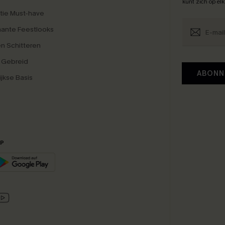
kunt zich op el
tie Must-have
ante Feestlooks
en Schitteren
 Gebreid
ABONN
ijkse Basis
PP