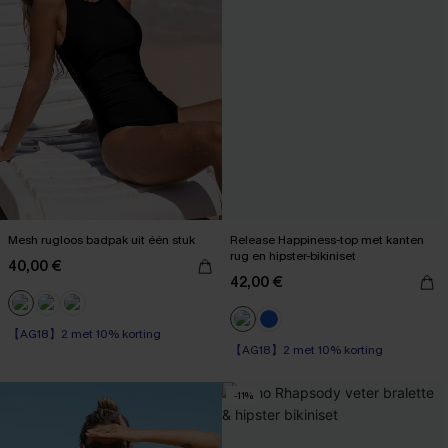
Mesh rugloos badpak uit één stuk
Release Happiness-top met kanten
rug en hipster-bikiniset
40,00 €
42,00 €
【AG18】2 met 10% korting
【AG18】2 met 10% korting
Op voorraad
Op voorraad
【AG18】2 met 10% korting
-11%
【AG18】2 met 10% korting