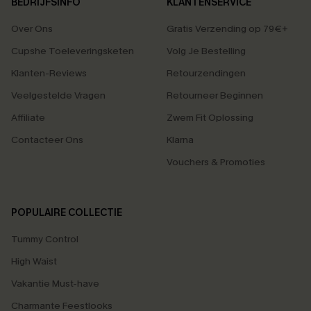
BEDRIJFSINFO
KLANTENSERVICE
Over Ons
Gratis Verzending op 79€+
Cupshe Toeleveringsketen
Volg Je Bestelling
Klanten-Reviews
Retourzendingen
Veelgestelde Vragen
Retourneer Beginnen
Affiliate
Zwem Fit Oplossing
Contacteer Ons
Klarna
Vouchers & Promoties
POPULAIRE COLLECTIE
Tummy Control
High Waist
Vakantie Must-have
Charmante Feestlooks