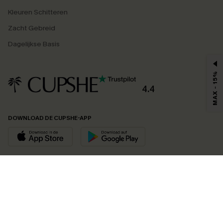
Kleuren Schitteren
Zacht Gebreid
Dagelijkse Basis
MAX - 15%
4.4
DOWNLOAD DE CUPSHE-APP
VOLG ONS OP