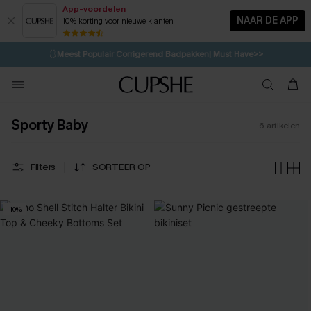
App-voordelen
NAAR DE APP
10% korting voor nieuwe klanten
LAATSTE KANS
⚡️
| Tot 50% korting>>
🩱
Meest Populair Corrigerend Badpakken| Must Have>>
💌Abonneer je & ontvang tot 15% korting>>
👙
Koop 3, krijg 15% korting | CODE: SW15
Sporty Baby
6
artikelen
Filters
SORTEER OP
-10%