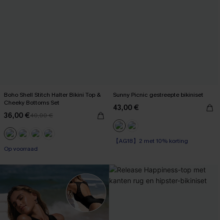
Boho Shell Stitch Halter Bikini Top &
Sunny Picnic gestreepte bikiniset
Cheeky Bottoms Set
43,00 €
36,00 €
40,00 €
【AG18】2 met 10% korting
Op voorraad
Op voorraad
【AG18】2 met 10% korting