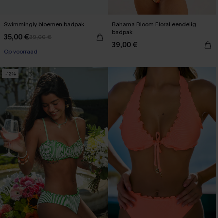
Swimmingly bloemen badpak
Bahama Bloom Floral eendelig
badpak
35,00 €
39,00 €
39,00 €
Op voorraad
-12%