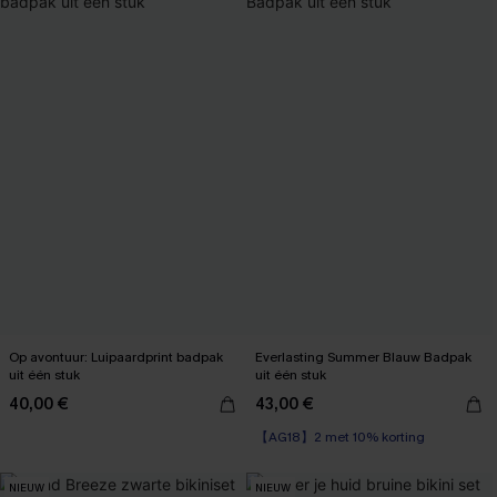
Op avontuur: Luipaardprint badpak
Everlasting Summer Blauw Badpak
uit één stuk
uit één stuk
40,00 €
43,00 €
【AG18】2 met 10% korting
NIEUW
NIEUW