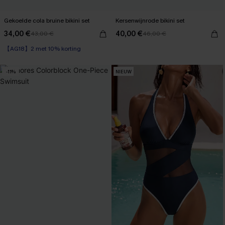
Gekoelde cola bruine bikini set
Kersenwijnrode bikini set
34,00 €
40,00 €
43,00 €
46,00 €
【AG18】2 met 10% korting
High Waist
【AG18】2 met 10% korting
-11%
NIEUW