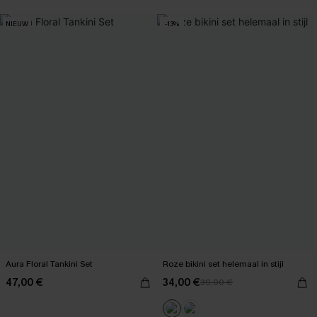
【AG18】2 met 10% korting
NIEUW
-13%
Aura Floral Tankini Set
Roze bikini set helemaal in stijl
47,00 €
34,00 €
39,00 €