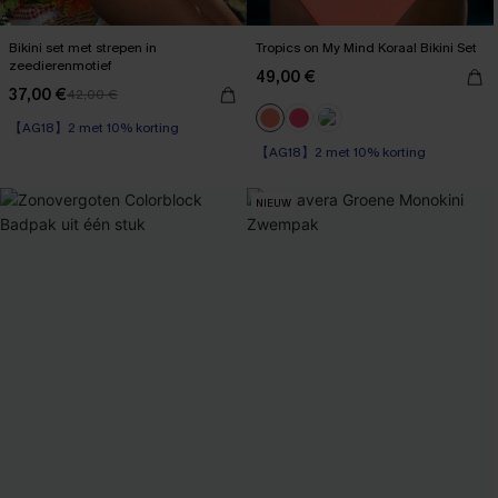
Bikini set met strepen in
Tropics on My Mind Koraal Bikini Set
zeedierenmotief
49,00 €
37,00 €
42,00 €
【AG18】2 met 10% korting
【AG18】2 met 10% korting
Op voorraad
High Waist
【AG18】2 met 10% korting
【AG18】2 met 10% korting
NIEUW