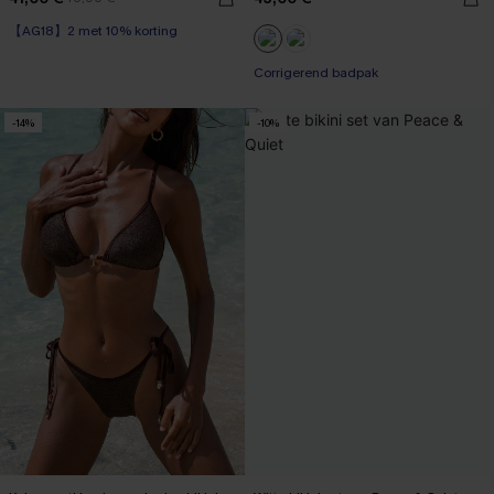
【AG18】2 met 10% korting
Op voorraad
【AG18】2 met 10% korting
Corrigerend badpak
-14%
-10%