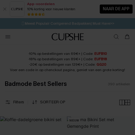
App-voordelen
NAAR DE APP
10% korting voor nieuwe klanten
LAATSTE KANS
⚡️
| Tot 50% korting>>
🩱
Meest Populair Corrigerend Badpakken| Must Have>>
1D:7H:6M:38S
👙
Koop 3, krijg 15% korting | CODE: SW15
💌Abonneer je & ontvang tot 15% korting>>
-10% op bestellingen van 69€+ | Code:
EUFB10
-18% op bestellingen van 89€+ | Code:
EUFB18
-20€ op bestellingen van 129€+ | Code:
GG20
Voer een code in op chenckout pagina, geniet van een grote korting!
Badmode Best Sellers
390
artikelen
Filters
SORTEER OP
NIEUW