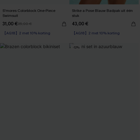
S'mores Colorblock One-Piece
Strike a Pose Blauw Badpak uit één
Swimsuit
stuk
31,00 €
43,00 €
35,00 €
【AG18】2 met 10% korting
【AG18】2 met 10% korting
Sportief
Sportief
【AG18】2 met 10% korting
【AG18】2 met 10% korting
-12%