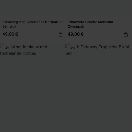
Zonovergoten Colorblock Badpak uit
Primavera Groene Monokini
één stuk
Zwempak
49,00 €
49,00 €
-12%
-12%