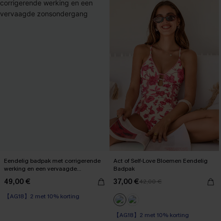
Eendelig badpak met corrigerende
Act of Self-Love Bloemen Eendelig
werking en een vervaagde
Badpak
zonsondergang
49,00 €
37,00 €
42,00 €
【AG18】2 met 10% korting
Corrigerend badpak
【AG18】2 met 10% korting
【AG18】2 met 10% korting
Op voorraad