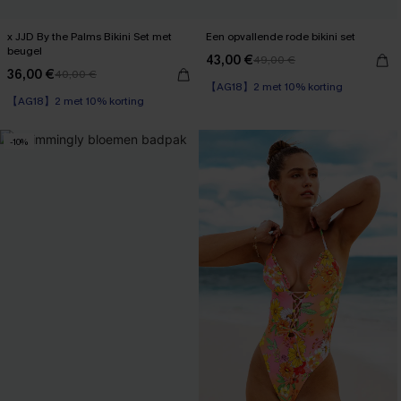
x JJD By the Palms Bikini Set met
Een opvallende rode bikini set
beugel
43,00 €
49,00 €
【AG18】2 met 10% korting
36,00 €
40,00 €
【AG18】2 met 10% korting
Underwire
Op voorraad
【AG18】2 met 10% korting
【AG18】2 met 10% korting
-10%