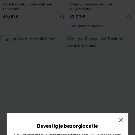
Roze badpak uit één stuk met
Silver Screen badpak met
zeilthema
buikcorrectie
49,00 €
43,00 €
Corrigerend badpak
-14%
Bevestig je bezorglocatie