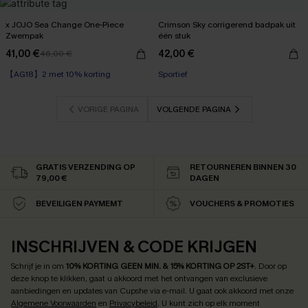
x JOJO Sea Change One-Piece
Crimson Sky corrigerend badpak uit
Zwempak
één stuk
41,00 €
42,00 €
46,00 €
【AG18】2 met 10% korting
Sportief
VORIGE PAGINA
VOLGENDE PAGINA
GRATIS VERZENDING OP
RETOURNEREN BINNEN 30
79,00 €
DAGEN
BEVEILIGEN PAYMEMT
VOUCHERS & PROMOTIES
INSCHRIJVEN & CODE KRIJGEN
Schrijf je in om
10% KORTING GEEN MIN. & 15% KORTING OP 2ST+
.
Door op
deze knop te klikken, gaat u akkoord met het ontvangen van exclusieve
aanbiedingen en updates van Cupshe via e-mail. U gaat ook akkoord met onze
Algemene Voorwaarden
en
Privacybeleid
. U kunt zich op elk moment