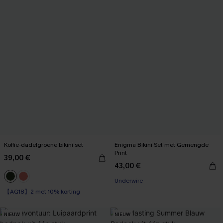
Koffie-dadelgroene bikini set
Enigma Bikini Set met Gemengde
Print
39,00 €
43,00 €
【AG18】2 met 10% korting
Underwire
Op voorraad
【AG18】2 met 10% korting
NIEUW
NIEUW