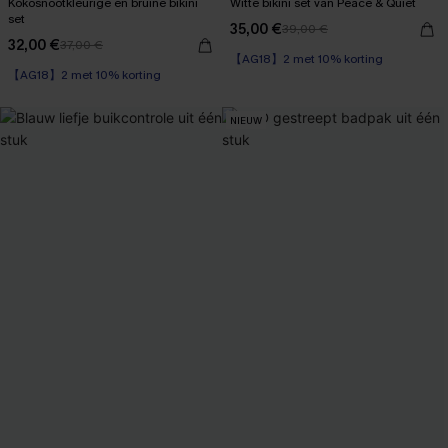
Kokosnootkleurige en bruine bikini
Witte bikini set van Peace & Quiet
set
35,00 €
39,00 €
32,00 €
37,00 €
【AG18】2 met 10% korting
【AG18】2 met 10% korting
NIEUW