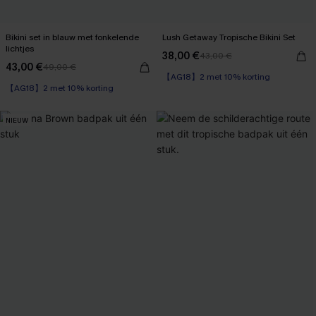
Bikini set in blauw met fonkelende
Lush Getaway Tropische Bikini Set
lichtjes
38,00 €
43,00 €
【AG18】2 met 10% korting
43,00 €
49,00 €
High Waist
【AG18】2 met 10% korting
【AG18】2 met 10% korting
NIEUW