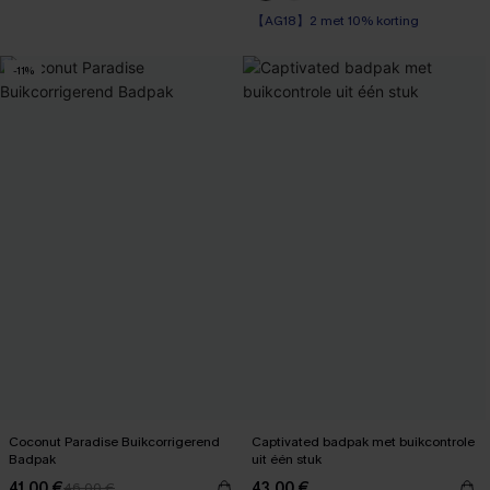
【AG18】2 met 10% korting
-11%
Coconut Paradise Buikcorrigerend
Captivated badpak met buikcontrole
Badpak
uit één stuk
41,00 €
43,00 €
46,00 €