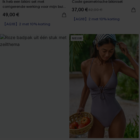
Ik heb een bikini set met
Coole geometrische bikiniset
corrigerende werking voor mijn buik
37,00 €
42,00 €
gekregen.
49,00 €
【AG18】2 met 10% korting
【AG18】2 met 10% korting
High Waist
【AG18】2 met 10% korting
NIEUW