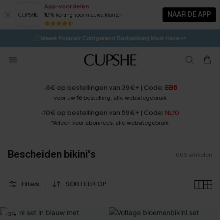
App-voordelen
NAAR DE APP
10% korting voor nieuwe klanten
LAATSTE KANS
⚡️
| Tot 50% korting>>
🩱
Meest Populair Corrigerend Badpakken| Must Have>>
💌Abonneer je & ontvang tot 15% korting>>
👙
Koop 3, krijg 15% korting | CODE: SW15
-6€ op bestellingen van 39€+ | Code:
EB6
voor uw
1e
bestelling, alle websitegebruik
-10€ op bestellingen van 59€+ | Code:
NL10
*Alleen voor abonnees, alle websitegebruik
Bescheiden bikini's
663
artikelen
Filters
SORTEER OP
-12%