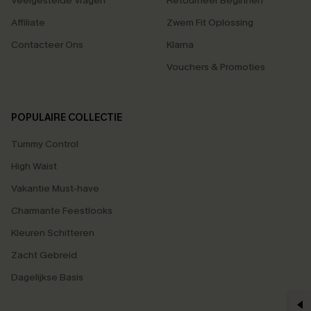
Veelgestelde Vragen
Retourneer Beginnen
Affiliate
Zwem Fit Oplossing
Contacteer Ons
Klarna
Vouchers & Promoties
POPULAIRE COLLECTIE
Tummy Control
High Waist
Vakantie Must-have
Charmante Feestlooks
Kleuren Schitteren
Zacht Gebreid
Dagelijkse Basis