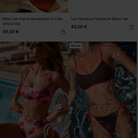
Bikini set met bloemenprint in Côte
Tan Pending Patchwork Bikini Set
d'Azur-stijl
42,00 €
49,00 €
NIEUW