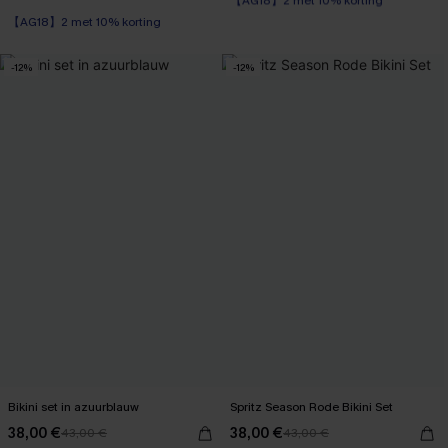
Naadloos
【AG18】2 met 10% korting
【AG18】2 met 10% korting
-12%
-12%
Bikini set in azuurblauw
Spritz Season Rode Bikini Set
38,00 €
38,00 €
43,00 €
43,00 €