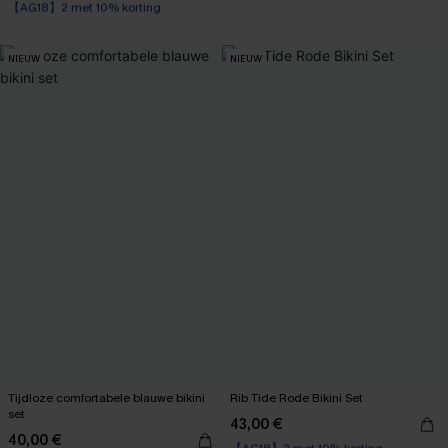
High Waist
【AG18】2 met 10% korting
【AG18】2 met 10% korting
NIEUW
NIEUW
Tijdloze comfortabele blauwe bikini
Rib Tide Rode Bikini Set
set
43,00 €
【AG18】2 met 10% korting
40,00 €