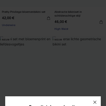
Pretty Privilege bloemenbikini set
Abstracte bikiniset in
schilderachtige stijl
42,00 €
46,00 €
Underwire
High Waist
NIEUW
NIEUW