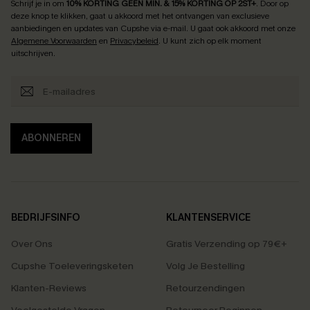
Schrijf je in om
10% KORTING GEEN MIN. & 15% KORTING OP 2ST+
.
Door op
deze knop te klikken, gaat u akkoord met het ontvangen van exclusieve
aanbiedingen en updates van Cupshe via e-mail. U gaat ook akkoord met onze
Algemene Voorwaarden
en
Privacybeleid
. U kunt zich op elk moment
uitschrijven.
ABONNEREN
BEDRIJFSINFO
KLANTENSERVICE
Over Ons
Gratis Verzending op 79€+
Cupshe Toeleveringsketen
Volg Je Bestelling
Klanten-Reviews
Retourzendingen