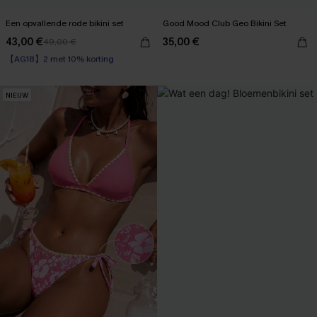
Een opvallende rode bikini set
Good Mood Club Geo Bikini Set
43,00 €
35,00 €
49,00 €
【AG18】2 met 10% korting
Underwire
【AG18】2 met 10% korting
NIEUW