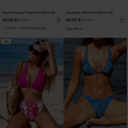
Peach Please Tropische Bikini Set
Sundown Swim Geo Bikini Set
38,00 €
40,00 €
43,00 €
45,00 €
【AG18】2 met 10% korting
High Waist
High Waist
【AG18】2 met 10% korting
-13%