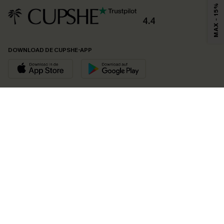
MAX - 15%
4.4
DOWNLOAD DE CUPSHE-APP
VOLG ONS OP
©2026 CUPSHE EU
Bekijk onze
algemene voorwaarden
,
privacybeleid
en
toegankelijkheidsverklaring
.
Cookie-beheer