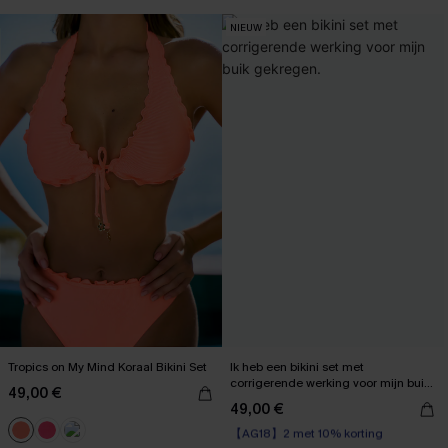
【AG18】2 met 10% korting
NIEUW
Tropics on My Mind Koraal Bikini Set
Ik heb een bikini set met
corrigerende werking voor mijn buik
49,00 €
gekregen.
49,00 €
【AG18】2 met 10% korting
【AG18】2 met 10% korting
High Waist