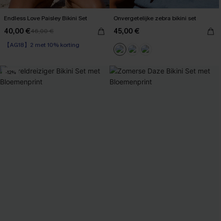
Endless Love Paisley Bikini Set
Onvergetelijke zebra bikini set
40,00 €
45,00 €
46,00 €
【AG18】2 met 10% korting
Boho
【AG18】2 met 10% korting
-12%