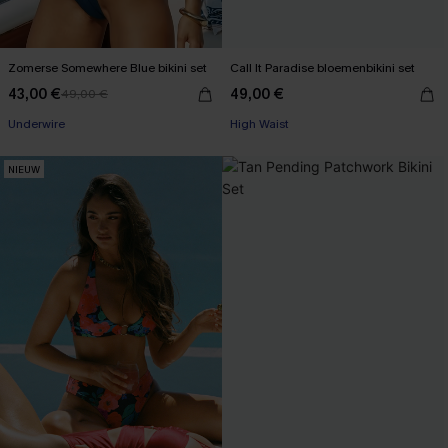
Zomerse Somewhere Blue bikini set
Call It Paradise bloemenbikini set
43,00 €
49,00 €
49,00 €
Underwire
High Waist
NIEUW