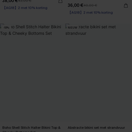
38,00 €
43,00 €
【AG18】2 met 10% korting
36,00 €
40,00 €
【AG18】2 met 10% korting
High Waist
Op voorraad
【AG18】2 met 10% korting
【AG18】2 met 10% korting
-10%
NIEUW
Boho Shell Stitch Halter Bikini Top &
Abstracte bikini set met strandvuur