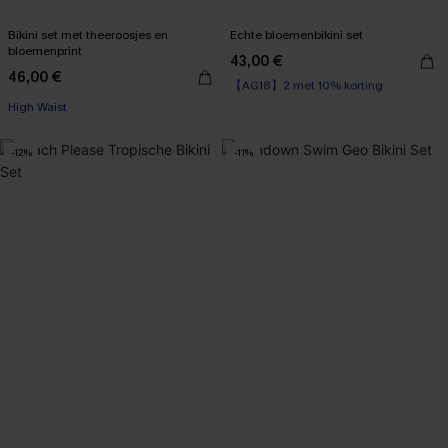
Bikini set met theeroosjes en
Echte bloemenbikini set
bloemenprint
43,00 €
【AG18】2 met 10% korting
46,00 €
High Waist
High Waist
【AG18】2 met 10% korting
-12%
-11%